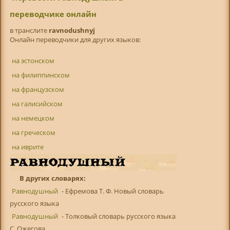
переводчике онлайн
в транслитe
ravnodushnyj
Онлайн переводчики для других языков:
на эстонском
на филиппинском
на французском
на галисийском
на немецком
на греческом
на иврите
В других словарях:
Равнодушный
- Ефремова Т. Ф. Новый словарь
русского языка
Равнодушный
- Толковый словарь русского языка
С. Ожегова