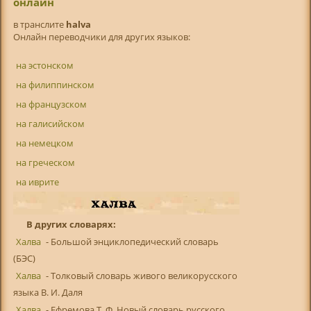
онлайн
в транслитe
halva
Онлайн переводчики для других языков:
на эстонском
на филиппинском
на французском
на галисийском
на немецком
на греческом
на иврите
В других словарях:
Халва
- Большой энциклопедический словарь
(БЭС)
Халва
- Толковый словарь живого великорусского
языка В. И. Даля
Халва
- Ефремова Т. Ф. Новый словарь русского