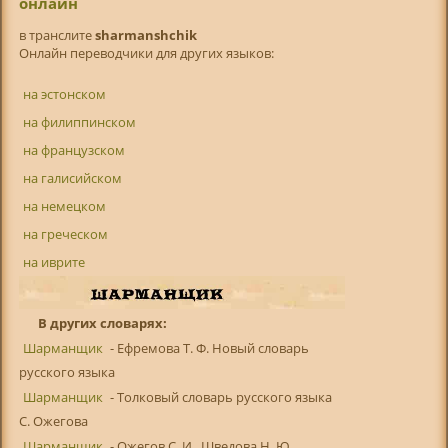
онлайн
в транслитe
sharmanshchik
Онлайн переводчики для других языков:
на эстонском
на филиппинском
на французском
на галисийском
на немецком
на греческом
на иврите
В других словарях:
Шарманщик
- Ефремова Т. Ф. Новый словарь
русского языка
Шарманщик
- Толковый словарь русского языка
С. Ожегова
Шарманщик
- Ожегов С. И., Шведова Н. Ю.