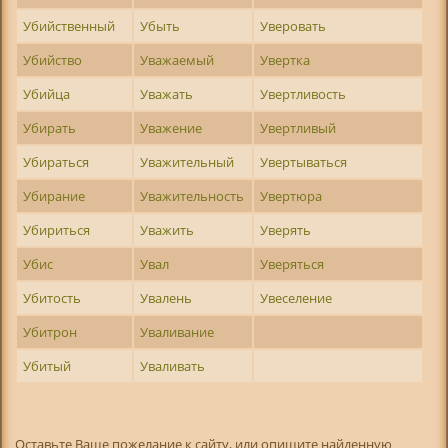
Убийственный
Убыть
Уверовать
Убийство
Уважаемый
Увертка
Убийца
Уважать
Увертливость
Убирать
Уважение
Увертливый
Убираться
Уважительный
Увертываться
Убирание
Уважительность
Увертюра
Убириться
Уважить
Уверять
Убис
Увал
Уверяться
Убитость
Увалень
Увеселение
Убитрон
Уваливание
Убитый
Уваливать
Оставьте Ваше пожелание к сайту, или опишите найденную