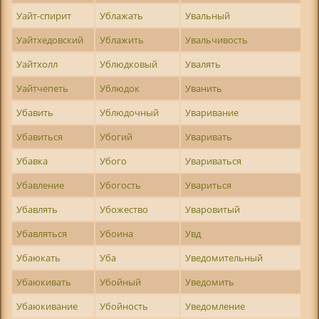
Уайт-спирит
Ублажать
Увальный
Уайтхедовский
Ублажить
Увальчивость
Уайтхолл
Ублюдковый
Увалять
Уайтчепеть
Ублюдок
Уванить
Убавить
Ублюдочный
Уваривание
Убавиться
Убогий
Уваривать
Убавка
Убого
Увариваться
Убавление
Убогость
Увариться
Убавлять
Убожество
Уваровитый
Убавляться
Убоина
Увд
Убаюкать
Уба
Уведомительный
Убаюкивать
Убойный
Уведомить
Убаюкивание
Убойность
Уведомление