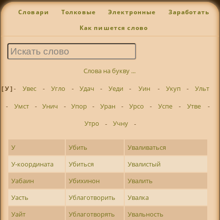
Словари
Толковые
Электронные
Заработать
Как пишется слово
Слова на букву ...
[ У ]
-
Увес
-
Угло
-
Удач
-
Уеди
-
Уин
-
Укуп
-
Ульт
-
Умст
-
Унич
-
Упор
-
Уран
-
Урсо
-
Успе
-
Утве
-
Утро
-
Учну
-
У
Убить
Уваливаться
У-координата
Убиться
Увалистый
Уабаин
Убихинон
Увалить
Уасть
Ублаготворить
Увалка
Уайт
Ублаготворять
Увальность