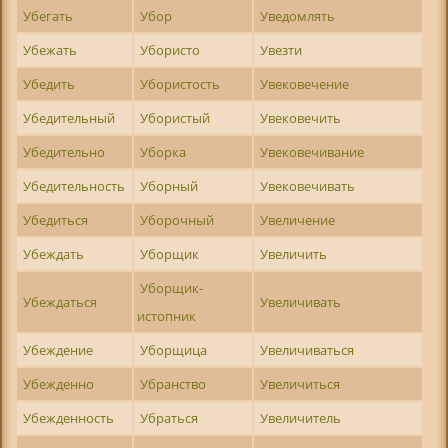
Убегать
Убор
Уведомлять
Убежать
Убористо
Увезти
Убедить
Убористость
Увековечение
Убедительный
Убористый
Увековечить
Убедительно
Уборка
Увековечивание
Убедительность
Уборный
Увековечивать
Убедиться
Уборочный
Увеличение
Убеждать
Уборщик
Увеличить
Уборщик-
Убеждаться
Увеличивать
истопник
Убеждение
Уборщица
Увеличиваться
Убежденно
Убранство
Увеличиться
Убежденность
Убраться
Увеличитель