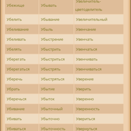
Увеличитель-
Убежище
Убывать
цветоделитель
Убелить
Убывание
Увеличительный
Убеливание
Убыль
Увенчание
Убеливать
Убыстрение
Увенчать
Убелять
Убыстрить
Увенчаться
Уберегать
Убыстриться
Увенчивать
Уберегаться
Убыстрять
Увенчиваться
Уберечь
Убыстряться
Уверение
Убрать
Убытие
Уверить
Уберечься
Убыток
Уверенно
Убивание
Убыточный
Уверенность
Убивать
Убыточно
Увериться
Убиваться
Убыточность
Увернуться