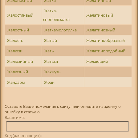
Жалоносный
Жатка
Желатинный
Жатка-
Жалостливый
Желатиновый
сноповязалка
Жалостный
Жаткамолотилка
Желатинозный
Жалость
Жатый
Желатинообразный
Жалюзи
Жать
Желатиноподобный
Жалюзийный
Жаться
Желающий
Жалюзный
Жахнуть
Жандарм
Жбан
Оставьте Ваше пожелание к сайту, или опишите найденную
ошибку в статье о
Ваше имя:
Код (для знающих):