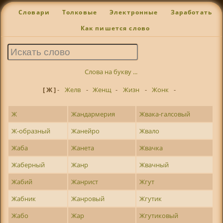
Словари
Толковые
Электронные
Заработать
Как пишется слово
Слова на букву ...
[ Ж ]
-
Желв
-
Женщ
-
Жизн
-
Жонк
-
Ж
Жандармерия
Жвака-галсовый
Ж-образный
Жанейро
Жвало
Жаба
Жанета
Жвачка
Жаберный
Жанр
Жвачный
Жабий
Жанрист
Жгут
Жабник
Жанровый
Жгутик
Жабо
Жар
Жгутиковый