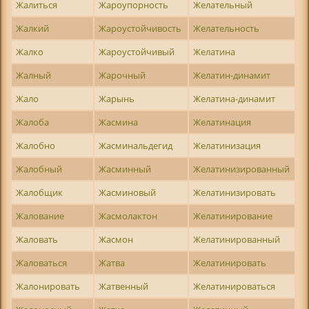
Жалиться
Жароупорность
Желательный
Жалкий
Жароустойчивость
Желательность
Жалко
Жароустойчивый
Желатина
Жалный
Жарочный
Желатин-динамит
Жало
Жарынь
Желатина-динамит
Жалоба
Жасмина
Желатинация
Жалобно
Жасминальдегид
Желатинизация
Жалобный
Жасминный
Желатинизированный
Жалобщик
Жасминовый
Желатинизировать
Жалование
Жасмолактон
Желатинирование
Жаловать
Жасмон
Желатинированный
Жаловаться
Жатва
Желатинировать
Жалонировать
Жатвенный
Желатинироваться