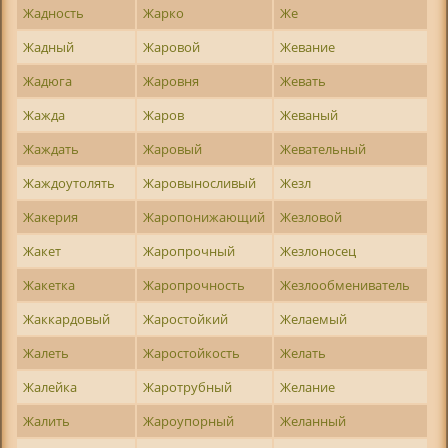
Жадность
Жарко
Же
Жадный
Жаровой
Жевание
Жадюга
Жаровня
Жевать
Жажда
Жаров
Жеваный
Жаждать
Жаровый
Жевательный
Жаждоутолять
Жаровыносливый
Жезл
Жакерия
Жаропонижающий
Жезловой
Жакет
Жаропрочный
Жезлоносец
Жакетка
Жаропрочность
Жезлообмениватель
Жаккардовый
Жаростойкий
Желаемый
Жалеть
Жаростойкость
Желать
Жалейка
Жаротрубный
Желание
Жалить
Жароупорный
Желанный