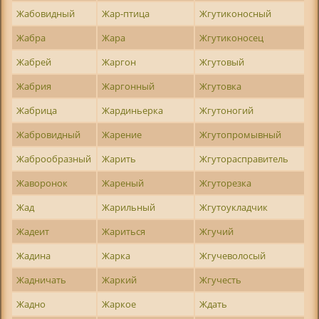
Жабовидный
Жар-птица
Жгутиконосный
Жабра
Жара
Жгутиконосец
Жабрей
Жаргон
Жгутовый
Жабрия
Жаргонный
Жгутовка
Жабрица
Жардиньерка
Жгутоногий
Жабровидный
Жарение
Жгутопромывный
Жаброобразный
Жарить
Жгуторасправитель
Жаворонок
Жареный
Жгуторезка
Жад
Жарильный
Жгутоукладчик
Жадеит
Жариться
Жгучий
Жадина
Жарка
Жгучеволосый
Жадничать
Жаркий
Жгучесть
Жадно
Жаркое
Ждать