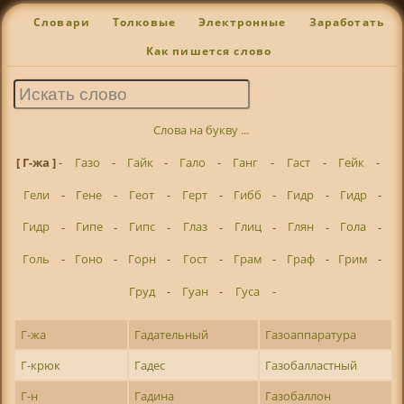
Словари
Толковые
Электронные
Заработать
Как пишется слово
Слова на букву ...
[ Г-жа ]
-
Газо
-
Гайк
-
Гало
-
Ганг
-
Гаст
-
Гейк
-
Гели
-
Гене
-
Геот
-
Герт
-
Гибб
-
Гидр
-
Гидр
-
Гидр
-
Гипе
-
Гипс
-
Глаз
-
Глиц
-
Глян
-
Гола
-
Голь
-
Гоно
-
Горн
-
Гост
-
Грам
-
Граф
-
Грим
-
Груд
-
Гуан
-
Гуса
-
Г-жа
Гадательный
Газоаппаратура
Г-крюк
Гадес
Газобалластный
Г-н
Гадина
Газобаллон