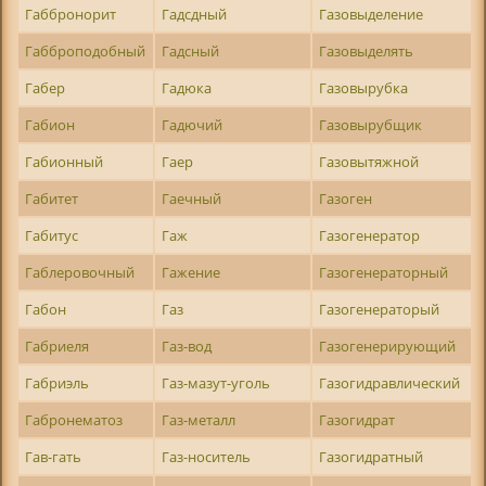
Габбронорит
Гадсдный
Газовыделение
Габброподобный
Гадсный
Газовыделять
Габер
Гадюка
Газовырубка
Габион
Гадючий
Газовырубщик
Габионный
Гаер
Газовытяжной
Габитет
Гаечный
Газоген
Габитус
Гаж
Газогенератор
Габлеровочный
Гажение
Газогенераторный
Габон
Газ
Газогенераторый
Габриеля
Газ-вод
Газогенерирующий
Габриэль
Газ-мазут-уголь
Газогидравлический
Габронематоз
Газ-металл
Газогидрат
Гав-гать
Газ-носитель
Газогидратный