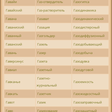
Гавайи
Газ-отвердитель
Газогипса
Гавайский
Газ-растворитель
Газодинамика
Гавана
Газават
Газодинамический
Гаваниский
Газация
Газодисперсный
Гаванный
Газгольдер
Газодиффузионный
Гаванский
Газель
Газодобывающий
Гавань
Газер
Газодобыча
Гаверсинус
Газета
Газодувка
Гавиал
Газетный
Газодуговой
Газетно-
Гавканье
Газоемкость
журнальный
Гавкать
Газетчик
Газожидкостный
Гавот
Газик
Газозаправочный
Гавр
Газирование
Газозащитный