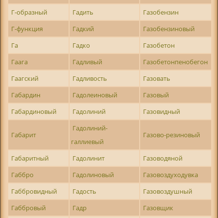
Г-образный
Гадить
Газобензин
Г-функция
Гадкий
Газобензиновый
Га
Гадко
Газобетон
Гаага
Гадливый
Газобетонпенобегон
Гаагский
Гадливость
Газовать
Габардин
Гадолеиновый
Газовый
Габардиновый
Гадолиний
Газовидный
Гадолиний-
Габарит
Газово-резиновый
галлиевый
Габаритный
Гадолинит
Газоводяной
Габбро
Гадолиновый
Газовоздуходувка
Габбровидный
Гадость
Газовоздушный
Габбровый
Гадр
Газовщик