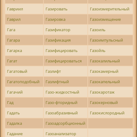
Гавриил
Газировать
Газоизмерительный
Гаврил
Газировка
Газоизмещение
Гага
Газификатор
Газоиль
Гагара
Газификация
Газоимпульсный
Гагарка
Газифицировать
Газойль
Гагат
Газифицироваться
Газокалильный
Гагатовый
Газлифт
Газокамерный
Гагатоподобный
Газлифтный
Газокапельный
Гагачий
Газо-жидкостный
Газокаротаж
Гад
Газо-фторидный
Газокерновый
Гадать
Газоабразивный
Газокислородный
Гадалка
Газоадсорбционный
Гадание
Газоанализатор