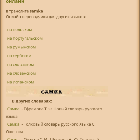
онлайн
в транслитe
samka
Онлайн переводчики для других языков:
на польском
на португальском
на румынском
на сербском
на словацком
на словенском
на испанском
В других словарях:
Самка
- Ефремова Т. Ф. Новый словарь русского
языка
Самка
- Толковый словарь русского языка С.
Ожегова
Самка
- Ожегов С. И., Шведова Н. Ю. Толковый