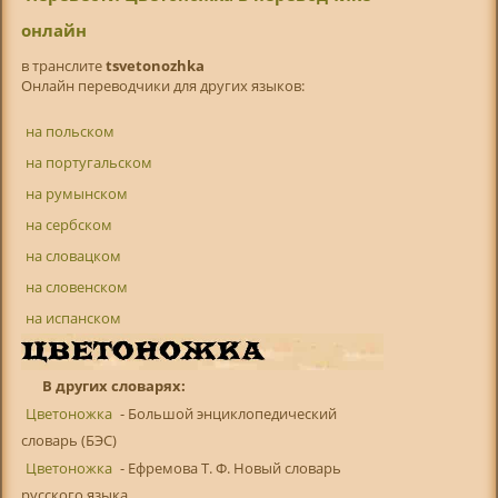
онлайн
в транслитe
tsvetonozhka
Онлайн переводчики для других языков:
на польском
на португальском
на румынском
на сербском
на словацком
на словенском
на испанском
В других словарях:
Цветоножка
- Большой энциклопедический
словарь (БЭС)
Цветоножка
- Ефремова Т. Ф. Новый словарь
русского языка