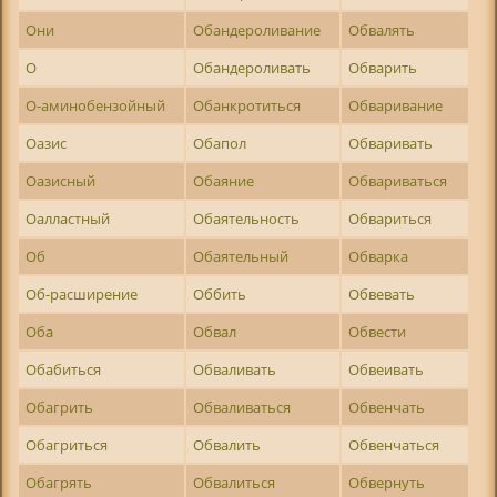
Они
Обандероливание
Обвалять
О
Обандероливать
Обварить
О-аминобензойный
Обанкротиться
Обваривание
Оазис
Обапол
Обваривать
Оазисный
Обаяние
Обвариваться
Оалластный
Обаятельность
Обвариться
Об
Обаятельный
Обварка
Об-расширение
Оббить
Обвевать
Оба
Обвал
Обвести
Обабиться
Обваливать
Обвеивать
Обагрить
Обваливаться
Обвенчать
Обагриться
Обвалить
Обвенчаться
Обагрять
Обвалиться
Обвернуть