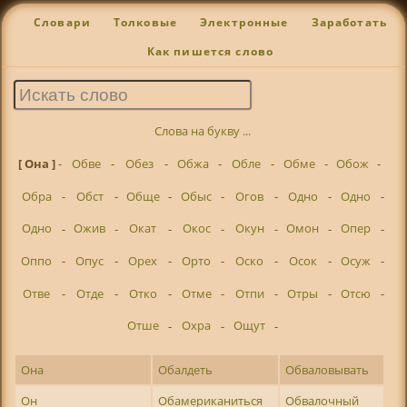
Словари
Толковые
Электронные
Заработать
Как пишется слово
Слова на букву ...
[ Она ]
-
Обве
-
Обез
-
Обжа
-
Обле
-
Обме
-
Обож
-
Обра
-
Обст
-
Обще
-
Обыс
-
Огов
-
Одно
-
Одно
-
Одно
-
Ожив
-
Окат
-
Окос
-
Окун
-
Омон
-
Опер
-
Оппо
-
Опус
-
Орех
-
Орто
-
Оско
-
Осок
-
Осуж
-
Отве
-
Отде
-
Отко
-
Отме
-
Отпи
-
Отры
-
Отсю
-
Отше
-
Охра
-
Ощут
-
Она
Обалдеть
Обваловывать
Он
Обамериканиться
Обвалочный