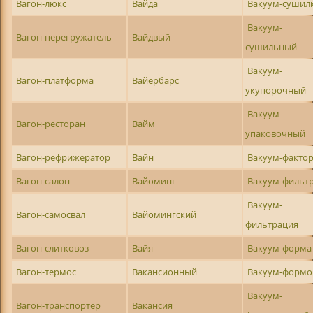
Вагон-люкс
Вайда
Вакуум-сушил
Вакуум-
Вагон-перегружатель
Вайдвый
сушильный
Вакуум-
Вагон-платформа
Вайербарс
укупорочный
Вакуум-
Вагон-ресторан
Вайм
упаковочный
Вагон-рефрижератор
Вайн
Вакуум-факто
Вагон-салон
Вайоминг
Вакуум-фильт
Вакуум-
Вагон-самосвал
Вайомингский
фильтрация
Вагон-слитковоз
Вайя
Вакуум-форма
Вагон-термос
Вакансионный
Вакуум-формо
Вакуум-
Вагон-транспортер
Вакансия