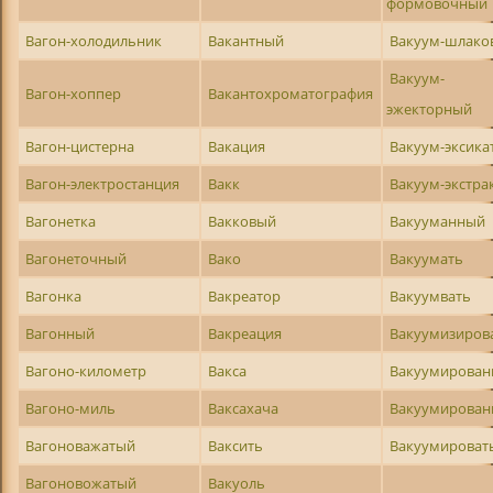
формовочный
Вагон-холодильник
Вакантный
Вакуум-шлако
Вакуум-
Вагон-хоппер
Вакантохроматография
эжекторный
Вагон-цистерна
Вакация
Вакуум-эксика
Вагон-электростанция
Вакк
Вакуум-экстра
Вагонетка
Вакковый
Вакууманный
Вагонеточный
Вако
Вакуумать
Вагонка
Вакреатор
Вакуумвать
Вагонный
Вакреация
Вакуумизиров
Вагоно-километр
Вакса
Вакуумирован
Вагоно-миль
Ваксахача
Вакуумирова
Вагоноважатый
Ваксить
Вакуумироват
Вагоновожатый
Вакуоль