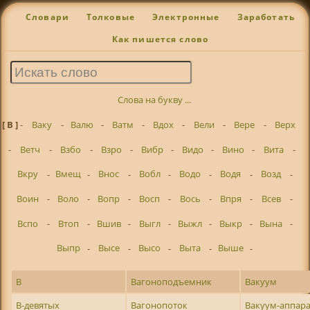
Словари
Толковые
Электронные
Заработать
Как пишется слово
Слова на букву ...
[ В ]
-
Ваку
-
Валю
-
Ватм
-
Вдох
-
Вели
-
Вере
-
Верх
-
Ветч
-
Взбо
-
Взро
-
Вибр
-
Видо
-
Вино
-
Вита
-
Вкру
-
Вмещ
-
Внос
-
Вобл
-
Водо
-
Водя
-
Возд
-
Воин
-
Воло
-
Вопр
-
Восп
-
Вось
-
Впря
-
Всев
-
Вспо
-
Втоп
-
Вшив
-
Выгл
-
Выжл
-
Выкр
-
Вына
-
Выпр
-
Высе
-
Высо
-
Выта
-
Выше
-
В
Вагоноподъемник
Вакуум
В-девятых
Вагонопоток
Вакуум-аппар