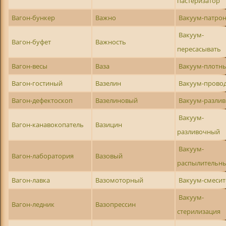
пастеризатор
Вагон-бункер
Важно
Вакуум-патро
Вакуум-
Вагон-буфет
Важность
пересасывать
Вагон-весы
Ваза
Вакуум-плотн
Вагон-гостиный
Вазелин
Вакуум-прово
Вагон-дефектоскоп
Вазелиновый
Вакуум-разли
Вакуум-
Вагон-канавокопатель
Вазицин
разливочный
Вакуум-
Вагон-лаборатория
Вазовый
распылительн
Вагон-лавка
Вазомоторный
Вакуум-смесит
Вакуум-
Вагон-ледник
Вазопрессин
стерилизация