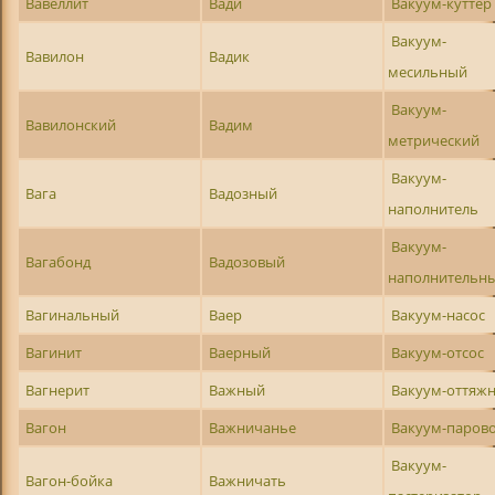
Вавеллит
Вади
Вакуум-куттер
Вакуум-
Вавилон
Вадик
месильный
Вакуум-
Вавилонский
Вадим
метрический
Вакуум-
Вага
Вадозный
наполнитель
Вакуум-
Вагабонд
Вадозовый
наполнительн
Вагинальный
Ваер
Вакуум-насос
Вагинит
Ваерный
Вакуум-отсос
Вагнерит
Важный
Вакуум-оттяж
Вагон
Важничанье
Вакуум-паров
Вакуум-
Вагон-бойка
Важничать