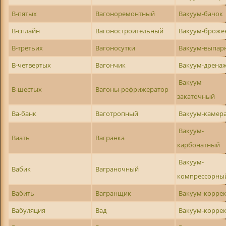
В-пятых
Вагоноремонтный
Вакуум-бачок
В-сплайн
Вагоностроительный
Вакуум-броже
В-третьих
Вагоносутки
Вакуум-выпар
В-четвертых
Вагончик
Вакуум-дрена
Вакуум-
В-шестых
Вагоны-рефрижератор
закаточный
Ва-банк
Ваготропный
Вакуум-камер
Вакуум-
Ваать
Вагранка
карбонатный
Вакуум-
Вабик
Ваграночный
компрессорны
Вабить
Вагранщик
Вакуум-корре
Вабуляция
Вад
Вакуум-корре