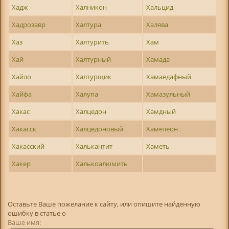
Хадж
Халникон
Хальцид
Хадрозавр
Халтура
Халява
Хаз
Халтурить
Хам
Хай
Халтурный
Хамада
Хайло
Халтурщик
Хамаедафный
Хайфа
Халупа
Хамазульный
Хакас
Халцедон
Хамдный
Хакасск
Халцедоновый
Хамелеон
Хакасский
Халькантит
Хаметь
Хакер
Халькоалюмить
Оставьте Ваше пожелание к сайту, или опишите найденную
ошибку в статье о
Ваше имя: