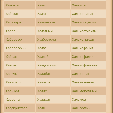
Ха-ха-ха
Халал
Халькон
Хабазить
Халат
Халькопирит
Хабанера
Халатность
Халькосидерит
Хабар
Халатный
Халькостибить
Хабаровск
Халбертсма
Халькотрихит
Хабаровский
Халва
Халькофанит
Хабеас
Халдей
Халькофиллит
Хавбек
Халдейский
Халькофильный
Хавечь
Халибит
Халькоцит
Хавибетол
Халикоз
Хальмование
Хавикол
Халиф
Хальмовочный
Хавронья
Халифат
Хальмоз
Хадакристалл
Халл
Хальфовый