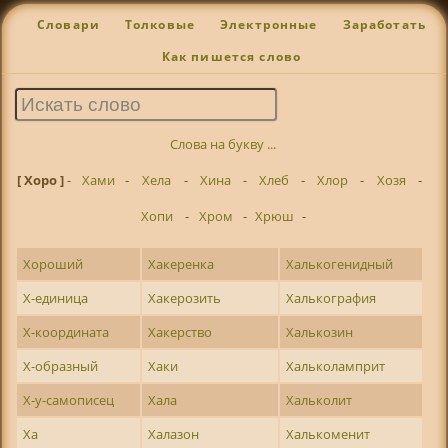
Словари
Толковые
Электронные
Заработать
Как пишется слово
Слова на букву ...
[ Хоро ]
-
Хами
-
Хела
-
Хина
-
Хлеб
-
Хлор
-
Хозя
-
Хопи
-
Хром
-
Хрюш
-
Хороший
Хакеренка
Халькогенидный
Х-единица
Хакерозить
Халькография
Х-координата
Хакерство
Халькозин
Х-образный
Хаки
Хальколамприт
Х-у-самописец
Хала
Хальколит
Ха
Халазон
Халькоменит