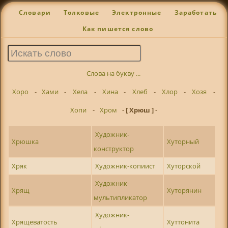
Словари
Толковые
Электронные
Заработать
Как пишется слово
Слова на букву ...
Хоро
-
Хами
-
Хела
-
Хина
-
Хлеб
-
Хлор
-
Хозя
-
Хопи
-
Хром
-
[ Хрюш ]
-
Художник-
Хрюшка
Хуторный
конструктор
Хряк
Художник-копиист
Хуторской
Художник-
Хрящ
Хуторянин
мультипликатор
Художник-
Хрящеватость
Хуттонита