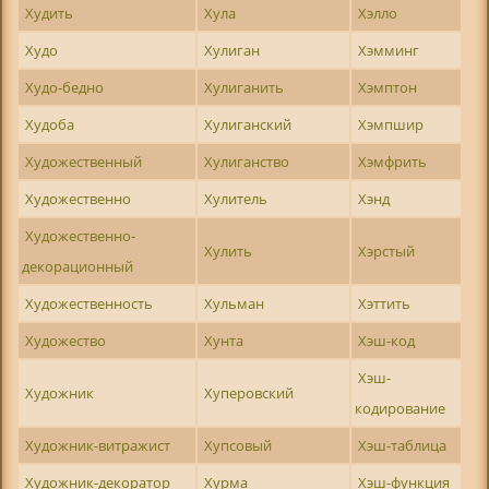
Худить
Хула
Хэлло
Худо
Хулиган
Хэмминг
Худо-бедно
Хулиганить
Хэмптон
Худоба
Хулиганский
Хэмпшир
Художественный
Хулиганство
Хэмфрить
Художественно
Хулитель
Хэнд
Художественно-
Хулить
Хэрстый
декорационный
Художественность
Хульман
Хэттить
Художество
Хунта
Хэш-код
Хэш-
Художник
Хуперовский
кодирование
Художник-витражист
Хупсовый
Хэш-таблица
Художник-декоратор
Хурма
Хэш-функция