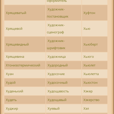
оформитель
Художник-
Хрящеватый
Хуфтон
постановщик
Художник-
Хрящевой
Хью
сценограф
Художник-
Хрящевидный
Хьюберт
шрифтовик
Хрящевина
Художница
Хьюго
Хтонизотермический
Худородный
Хьюлет
Хуан
Худосочие
Хьюлетта
Худой
Худосочный
Хьюстон
Худенький
Худощавость
Хэкер
Худеть
Худощавый
Хэкерство
Худжир
Хуевый
Хэл