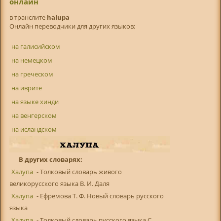
онлайн
в транслитe
halupa
Онлайн переводчики для других языков:
на галисийском
на немецком
на греческом
на иврите
на языке хинди
на венгерском
на исландском
В других словарях:
Халупа
- Толковый словарь живого
великорусского языка В. И. Даля
Халупа
- Ефремова Т. Ф. Новый словарь русского
языка
Халупа
- Толковый словарь русского языка С.