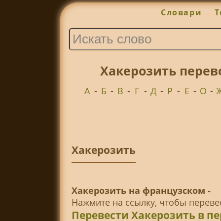
Словари
Т
Хакерозить перев
А
-
Б
-
В
-
Г
-
Д
-
Р
-
Е
-
О
-
Хакерозить
Хакерозить на французском -
Нажмите на ссылку, чтобы перев
Перевести Хакерозить в п