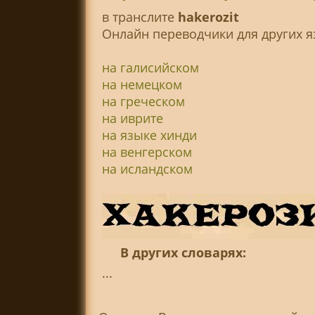
в транслитe
hakerozit
Онлайн переводчики для других я
на галисийском
на немецком
на греческом
на иврите
на языке хинди
на венгерском
на исландском
В других словарях:
...