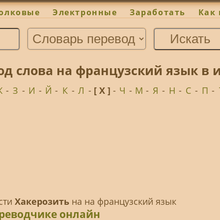
олковые
Электронные
Заработать
Как 
од слова на французский язык в 
Ж
-
З
-
И
-
Й
-
К
-
Л
-
[ Х ]
-
Ч
-
М
-
Я
-
Н
-
С
-
П
-
ести
Хакерозить
на на французский язык
ереводчике онлайн