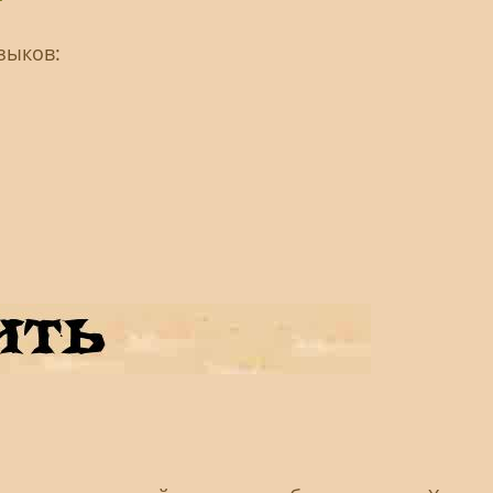
зыков: