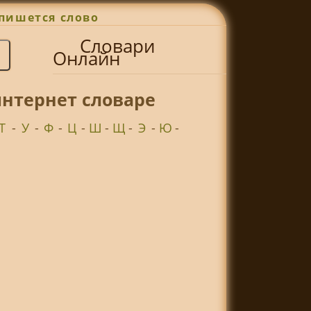
пишется слово
Словари
Онлайн
интернет словаре
Т
-
У
-
Ф
-
Ц
-
Ш
-
Щ
-
Э
-
Ю
-