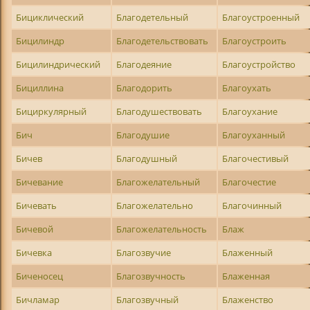
Бициклический
Благодетельный
Благоустроенный
Бицилиндр
Благодетельствовать
Благоустроить
Бицилиндрический
Благодеяние
Благоустройство
Бициллина
Благодорить
Благоухать
Бициркулярный
Благодушествовать
Благоухание
Бич
Благодушие
Благоуханный
Бичев
Благодушный
Благочестивый
Бичевание
Благожелательный
Благочестие
Бичевать
Благожелательно
Благочинный
Бичевой
Благожелательность
Блаж
Бичевка
Благозвучие
Блаженный
Биченосец
Благозвучность
Блаженная
Бичламар
Благозвучный
Блаженство