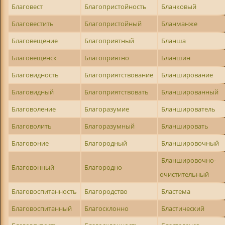
Благовест
Благопристойность
Бланковый
Благовестить
Благопристойный
Бланманже
Благовещение
Благоприятный
Бланша
Благовещенск
Благоприятно
Бланшин
Благовидность
Благоприятствование
Бланширование
Благовидный
Благоприятствовать
Бланшированный
Благоволение
Благоразумие
Бланширователь
Благоволить
Благоразумный
Бланшировать
Благовоние
Благородный
Бланшировочный
Бланшировочно-
Благовонный
Благородно
очистительный
Благовоспитанность
Благородство
Бластема
Благовоспитанный
Благосклонно
Бластический