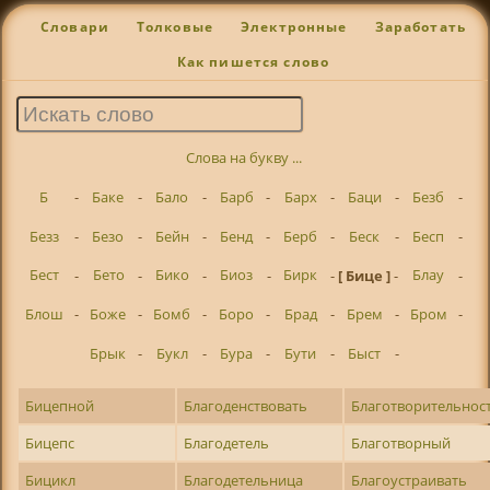
Словари
Толковые
Электронные
Заработать
Как пишется слово
Слова на букву ...
Б
-
Баке
-
Бало
-
Барб
-
Барх
-
Баци
-
Безб
-
Безз
-
Безо
-
Бейн
-
Бенд
-
Берб
-
Беск
-
Бесп
-
Бест
-
Бето
-
Бико
-
Биоз
-
Бирк
-
[ Бице ]
-
Блау
-
Блош
-
Боже
-
Бомб
-
Боро
-
Брад
-
Брем
-
Бром
-
Брык
-
Букл
-
Бура
-
Бути
-
Быст
-
Бицепной
Благоденствовать
Благотворительнос
Бицепс
Благодетель
Благотворный
Бицикл
Благодетельница
Благоустраивать