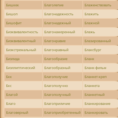
Бишкек
Благолепие
Блаженствовать
Бишоп
Благонадежность
Блажить
Бишофит
Благонадежный
Блажной
Биэквивалентность
Благонамеренный
Блажь
Биэквивалентный
Благонравие
Блазированный
Биэкстремальный
Благонравный
Блаксбург
Биэлида
Благообразие
Бланк
Биэллиптический
Благообразный
Бланк-фильм
Бкк
Благополучие
Бланкет-креп
Бкс
Благополучно
Бланкета
Благой
Благополучный
Бланкетный
Благо
Благоприличие
Бланкирование
Благоверный
Благоприобретенный
Бланкировать