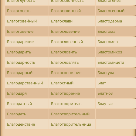
Благоглупость
Благосклонность
Бластогенез
Благоговеть
Благосклонный
Бластогенный
Благоговейный
Благослави
Бластодерма
Благоговение
Благословение
Бластома
Благодарение
Благословенный
Бластомер
Благодарить
Благословить
Бластомикоз
Благодарность
Благословлять
Бластомицета
Благодарный
Благосостояние
Бластула
Благодарственный
Благостный
Блат
Благодаря
Благотворение
Блатной
Благодатный
Благотворитель
Блау-газ
Благодать
Благотворительный
Благоденствие
Благотворительница