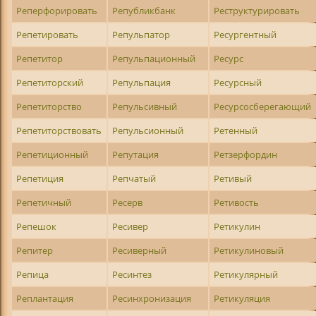
Реперфорировать
Републикбанк
Реструктурировать
Репетировать
Репульпатор
Ресургентный
Репетитор
Репульпационный
Ресурс
Репетиторский
Репульпация
Ресурсный
Репетиторство
Репульсивный
Ресурсосберегающий
Репетиторствовать
Репульсионный
Ретенный
Репетиционный
Репутация
Ретзерфордин
Репетиция
Репчатый
Ретивый
Репетичный
Ресерв
Ретивость
Репешок
Ресивер
Ретикулин
Репитер
Ресиверный
Ретикулиновый
Репица
Ресинтез
Ретикулярный
Реплантация
Ресинхронизация
Ретикуляция