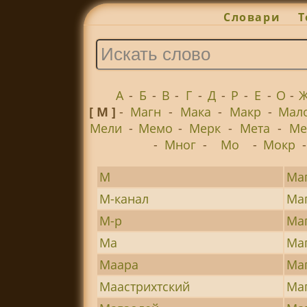
Словари
Т
А
-
Б
-
В
-
Г
-
Д
-
Р
-
Е
-
О
-
[ М ]
-
Магн
-
Мака
-
Макр
-
Мал
Мели
-
Мемо
-
Мерк
-
Мета
-
Ме
-
Мног
-
Мо
-
Мокр
М
Ма
М-канал
Ма
М-р
Ма
Ма
Ма
Маара
Ма
Маастрихтский
Ма