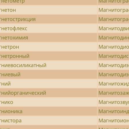
гнетометр
Магнитогра
гнетон
Магнитогр
гнетострикция
Магнитогра
гнетофлекс
Магнитодв
гнетохимия
Магнитоди
гнетрон
Магнитоди
гнетронный
Магнитодис
гниевосиликатный
Магнитодиэ
гниевый
Магнитодиэ
гний
Магнитожи
гнийорганический
Магнитозаж
гнико
Магнитозву
гнионика
Магнитоин
гнистора
Магнитоио