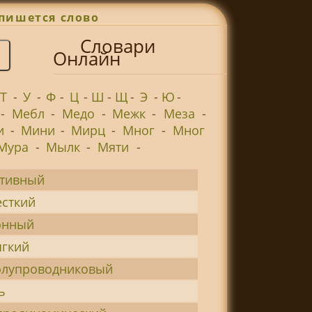
пишется слово
Словари
Онлайн
Т
-
У
-
Ф
-
Ц
-
Ш
-
Щ
-
Э
-
Ю
-
-
Мебл
-
Медо
-
Межк
-
Меза
-
и
-
Мини
-
Мирц
-
Мног
-
Мног
Мура
-
Мылк
-
Мяти
-
ктивный
сткий
онный
гкий
олупроводниковый
ь