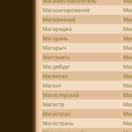
Магазин-накопитель
Ма
Магазинирование
Ма
Магазинный
Ма
Магараджа
Ма
Магарань
Ма
Магарыч
Ма
Маггеметь
Ма
Магдебург
Ма
Магеллан
Ма
Магент
Ма
Магистерский
Ма
Магистр
Ма
Магистрал
Ма
Магистраль
Ма