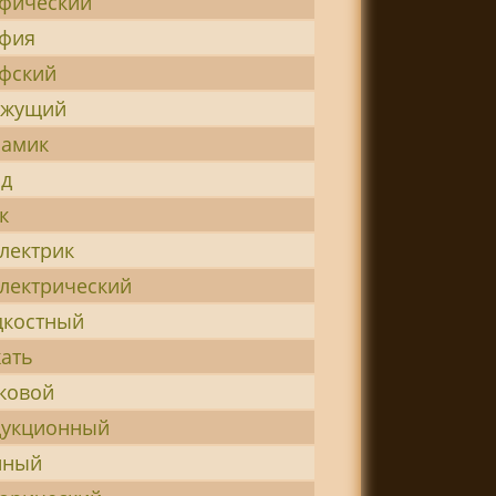
фический
афия
фский
ижущий
намик
од
к
лектрик
лектрический
дкостный
ать
ковой
дукционный
нный