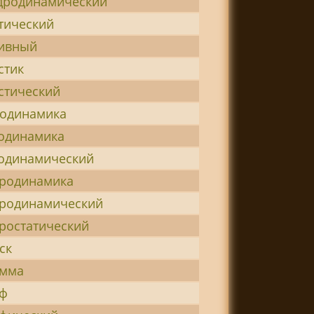
дродинамический
тический
тивный
стик
стический
одинамика
одинамика
одинамический
родинамика
родинамический
ростатический
ск
амма
аф