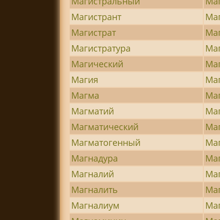
Магистральный
Ма
Магистрант
Ма
Магистрат
Ма
Магистратура
Ма
Магический
Маг
Магия
Ма
Магма
Ма
Магматий
Ма
Магматический
Ма
Магматогенный
Ма
Магнадура
Ма
Магналий
Ма
Магналить
Ма
Магналиум
Ма