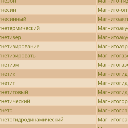
гнезон
Магнито-ги
гнесин
Магнито-оп
гнесинный
Магнитоак
гнетермический
Магнитоаку
гнетизер
Магнитоаку
гнетизирование
Магнитоаэр
гнетизировать
Магнитогаз
гнетизм
Магнитогаз
гнетик
Магнитогид
гнетит
Магнитогид
гнетитовый
Магнитогид
гнетический
Магнитогор
гнето
Магнитогр
гнетогидродинамический
Магнитогр