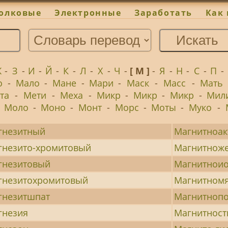
олковые
Электронные
Заработать
Как 
Ж
-
З
-
И
-
Й
-
К
-
Л
-
Х
-
Ч
-
[ М ]
-
Я
-
Н
-
С
-
П
-
о
-
Мало
-
Мане
-
Мари
-
Маск
-
Масс
-
Мать
та
-
Мети
-
Меха
-
Микр
-
Микр
-
Микр
-
Мил
-
Моло
-
Моно
-
Монт
-
Морс
-
Моты
-
Муко
-
гнезитный
Магнитноа
гнезито-хромитовый
Магнитноже
гнезитовый
Магнитнои
гнезитохромитовый
Магнитномя
гнезитшпат
Магнитноп
гнезия
Магнитност