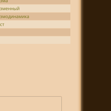
азма
азменный
азмодинамика
ст