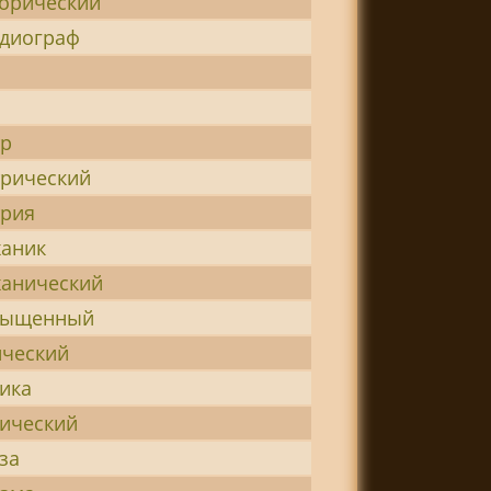
орический
диограф
тр
рический
трия
аник
анический
сыщенный
ческий
ика
ический
за