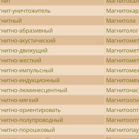
гнит
Магнитокал
гнит-уничтожитель
Магнитокар
гнитный
Магнитола
гнитно-абразивный
Магнитолог
нитно-акустический
Магнитоме
гнитно-движущий
Магнитомет
гнитно-жесткий
Магнитоме
гнитно-импульсный
Магнитомех
гнитно-индукционный
Магнитомех
гнитно-люминесцентный
Магнитона
гнитно-мягкий
Магнитоопи
гнитно-ориентировать
Магнитоопт
гнитно-полупроводный
Магнитоопт
гнитно-порошковый
Магнитопау