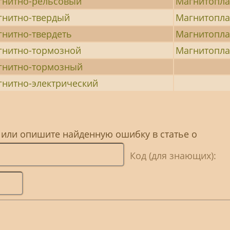
гнитно-рельсовый
Магнитопл
гнитно-твердый
Магнитопл
гнитно-твердеть
Магнитопл
гнитно-тормозной
Магнитопла
гнитно-тормозный
гнитно-электрический
 или опишите найденную ошибку в статье о
Код (для знающих):