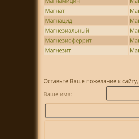
Магнамицин
Ма
Магнат
Ма
Магнацид
Ма
Магнезиальный
Ма
Магнезиоферрит
Ма
Магнезит
Ма
Оставьте Ваше пожелание к сайту,
Ваше имя: