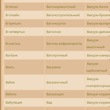
В-пятых
Вагоноремонтный
Вакуум-бачок
В-сплайн
Вагоностроительный
Вакуум-броже
В-третьих
Вагоносутки
Вакуум-выпар
В-четвертых
Вагончик
Вакуум-дрена
Вакуум-
В-шестых
Вагоны-рефрижератор
закаточный
Ва-банк
Ваготропный
Вакуум-камер
Вакуум-
Ваать
Вагранка
карбонатный
Вакуум-
Вабик
Ваграночный
компрессорны
Вабить
Вагранщик
Вакуум-корре
Вабуляция
Вад
Вакуум-корре