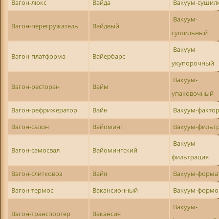
Вагон-люкс
Вайда
Вакуум-сушил
Вакуум-
Вагон-перегружатель
Вайдвый
сушильный
Вакуум-
Вагон-платформа
Вайербарс
укупорочный
Вакуум-
Вагон-ресторан
Вайм
упаковочный
Вагон-рефрижератор
Вайн
Вакуум-факто
Вагон-салон
Вайоминг
Вакуум-фильт
Вакуум-
Вагон-самосвал
Вайомингский
фильтрация
Вагон-слитковоз
Вайя
Вакуум-форма
Вагон-термос
Вакансионный
Вакуум-формо
Вакуум-
Вагон-транспортер
Вакансия