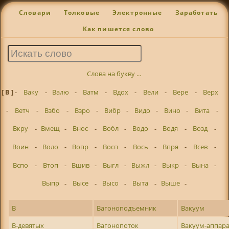
Словари
Толковые
Электронные
Заработать
Как пишется слово
Слова на букву ...
[ В ]
-
Ваку
-
Валю
-
Ватм
-
Вдох
-
Вели
-
Вере
-
Верх
-
Ветч
-
Взбо
-
Взро
-
Вибр
-
Видо
-
Вино
-
Вита
-
Вкру
-
Вмещ
-
Внос
-
Вобл
-
Водо
-
Водя
-
Возд
-
Воин
-
Воло
-
Вопр
-
Восп
-
Вось
-
Впря
-
Всев
-
Вспо
-
Втоп
-
Вшив
-
Выгл
-
Выжл
-
Выкр
-
Вына
-
Выпр
-
Высе
-
Высо
-
Выта
-
Выше
-
В
Вагоноподъемник
Вакуум
В-девятых
Вагонопоток
Вакуум-аппар