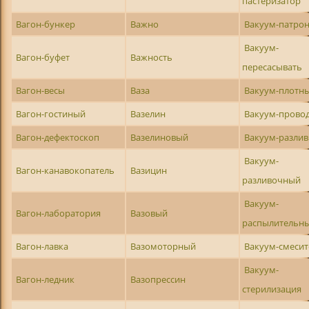
пастеризатор
Вагон-бункер
Важно
Вакуум-патро
Вакуум-
Вагон-буфет
Важность
пересасывать
Вагон-весы
Ваза
Вакуум-плотн
Вагон-гостиный
Вазелин
Вакуум-прово
Вагон-дефектоскоп
Вазелиновый
Вакуум-разли
Вакуум-
Вагон-канавокопатель
Вазицин
разливочный
Вакуум-
Вагон-лаборатория
Вазовый
распылительн
Вагон-лавка
Вазомоторный
Вакуум-смесит
Вакуум-
Вагон-ледник
Вазопрессин
стерилизация