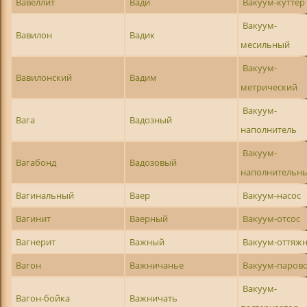
Вавеллит
Вади
Вакуум-куттер
Вакуум-
Вавилон
Вадик
месильный
Вакуум-
Вавилонский
Вадим
метрический
Вакуум-
Вага
Вадозный
наполнитель
Вакуум-
Вагабонд
Вадозовый
наполнительн
Вагинальный
Ваер
Вакуум-насос
Вагинит
Ваерный
Вакуум-отсос
Вагнерит
Важный
Вакуум-оттяж
Вагон
Важничанье
Вакуум-паров
Вакуум-
Вагон-бойка
Важничать