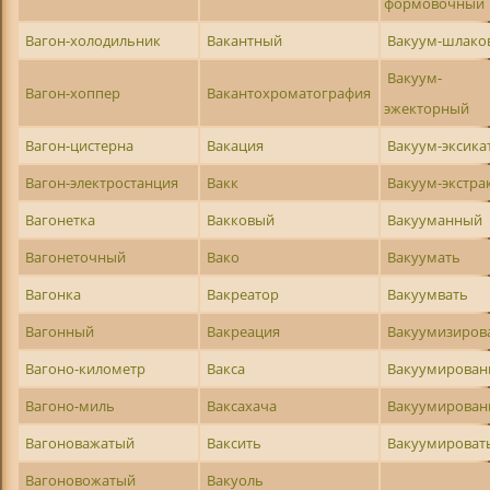
формовочный
Вагон-холодильник
Вакантный
Вакуум-шлако
Вакуум-
Вагон-хоппер
Вакантохроматография
эжекторный
Вагон-цистерна
Вакация
Вакуум-эксика
Вагон-электростанция
Вакк
Вакуум-экстра
Вагонетка
Вакковый
Вакууманный
Вагонеточный
Вако
Вакуумать
Вагонка
Вакреатор
Вакуумвать
Вагонный
Вакреация
Вакуумизиров
Вагоно-километр
Вакса
Вакуумирован
Вагоно-миль
Ваксахача
Вакуумирова
Вагоноважатый
Ваксить
Вакуумироват
Вагоновожатый
Вакуоль