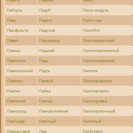
Паанга
Падкий
Пакет
Пабнуть
Падуб
Пакет-модуль
Пава
Падуга
Пакет-саш
Пав-фильтр
Падучий
Пакетбот
Павел
Падчерица
Пакетеривочный
Павиан
Падший
Пакетизированный
Павильон
Падь
Пакетизованный
Павильонный
Падть
Пакетик
Павинол
Паевой
Пакетирование
Павлин
Пайка
Пакетировать
Павлиний
Паелла
Пакетировка
Павлоград
Паенакопление
Пакетировочный
Павлодар
Паечный
Пакетный
Паводковый
Паж
Пакетовоз