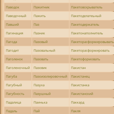
Паводок
Пажитник
Пакетовскрыватель
Паводочный
Пажить
Пакетоделатеьный
Павший
Паз
Пакетодержатель
Пагинация
Пазник
Пакетонаполнитель
Пагода
Пазовый
Пакеторасформировыват
Пагодит
Пазовальный
Пакеторасформировать
Паголенок
Пазовать
Пакетоформовать
Паголеночный
Пазовик
Пакистан
Пагуба
Пазоизолировочный
Пакистанец
Пагубный
Пазуха
Пакистанка
Пагубность
Пазушный
Пакистанский
Падалица
Паинька
Паккард
Падаль
Пай
Пакля