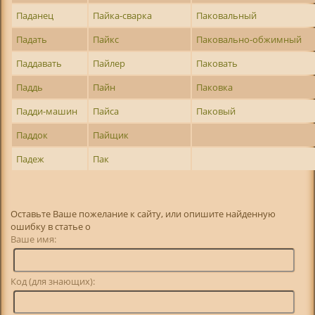
Паданец
Пайка-сварка
Паковальный
Падать
Пайкс
Паковально-обжимный
Паддавать
Пайлер
Паковать
Паддь
Пайн
Паковка
Падди-машин
Пайса
Паковый
Паддок
Пайщик
Падеж
Пак
Оставьте Ваше пожелание к сайту, или опишите найденную
ошибку в статье о
Ваше имя:
Код (для знающих):