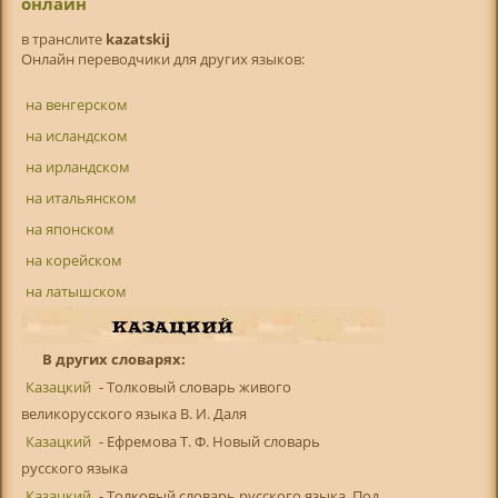
онлайн
в транслитe
kazatskij
Онлайн переводчики для других языков:
на венгерском
на исландском
на ирландском
на итальянском
на японском
на корейском
на латышском
В других словарях:
Казацкий
- Толковый словарь живого
великорусского языка В. И. Даля
Казацкий
- Ефремова Т. Ф. Новый словарь
русского языка
Казацкий
- Толковый словарь русского языка. Под