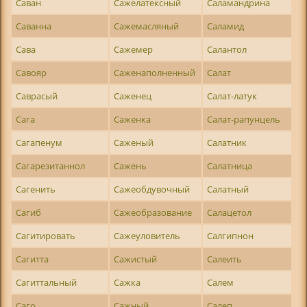
Саван
Сажелатексный
Саламандрина
Саванна
Сажемасляный
Саламид
Сава
Сажемер
Салантол
Савояр
Саженаполненный
Салат
Саврасый
Саженец
Салат-латук
Сага
Саженка
Салат-рапунцель
Сагапенум
Саженый
Салатник
Сагарезитаннол
Сажень
Салатница
Сагенить
Сажеобдувочный
Салатный
Сагиб
Сажеобразование
Салацетол
Сагитировать
Сажеуловитель
Салгипнон
Сагитта
Сажистый
Салеить
Сагиттальный
Сажка
Салем
Саго
Сажный
Салеп