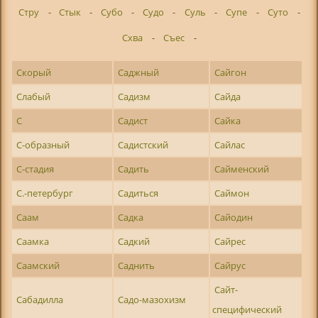
Стру
-
Стык
-
Субо
-
Судо
-
Суль
-
Супе
-
Суто
-
Схва
-
Съес
-
Скорый
Саджный
Сайгон
Слабый
Садизм
Сайда
С
Садист
Сайка
С-образный
Садистский
Сайлас
С-стадия
Садить
Сайменский
С.-петербург
Садиться
Саймон
Саам
Садка
Сайодин
Саамка
Садкий
Сайрес
Саамский
Саднить
Сайрус
Сайт-
Сабадилла
Садо-мазохизм
специфический