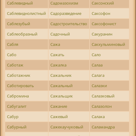
Саблевидный
Садомазохизм
Саксонский
Саблевиднолистный
Садоразведение
Саксофон
Саблезубый
Садостроительство
Саксофонист
Саблеобразный
Садочный
Сакуранин
Сабля
Сажа
Сакхульминовый
Сабо
Сажать
Сало
Саботаж
Сажалка
Салаа
Саботажник
Сажальник
Салага
Саботировать
Сажальный
Салазки
Сабромина
Сажальщик
Салазковый
Сабугалит
Сажание
Салазолон
Сабур
Сажевый
Салака
Сабурный
Сажекаучуковый
Саламандра