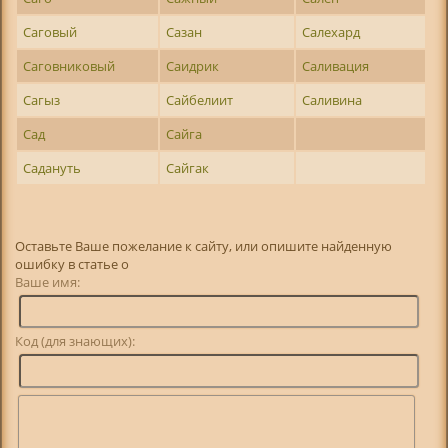
Саговый
Сазан
Салехард
Саговниковый
Саидрик
Саливация
Сагыз
Сайбелиит
Саливина
Сад
Сайга
Садануть
Сайгак
Оставьте Ваше пожелание к сайту, или опишите найденную
ошибку в статье о
Ваше имя:
Код (для знающих):