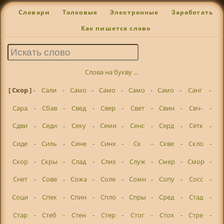
Словари
Толковые
Электронные
Заработать
Как пишется слово
Слова на букву ...
[ Скор ]
-
Сали
-
Само
-
Само
-
Само
-
Само
-
Санг
-
Сара
-
Сбав
-
Свед
-
Свер
-
Свет
-
Свин
-
Свч-
-
Сдви
-
Седи
-
Секу
-
Семи
-
Сенс
-
Серд
-
Сетк
-
Сиде
-
Силь
-
Сине
-
Синх
-
Ск
-
Скве
-
Скло
-
Скор
-
Скры
-
Слад
-
Слиз
-
Служ
-
Смер
-
Смор
-
Снет
-
Сове
-
Сожа
-
Соле
-
Сомн
-
Сопу
-
Сосс
-
Соци
-
Спек
-
Спин
-
Спло
-
Спры
-
Сред
-
Стад
-
Стар
-
Стеб
-
Стен
-
Стер
-
Стог
-
Стох
-
Стре
-