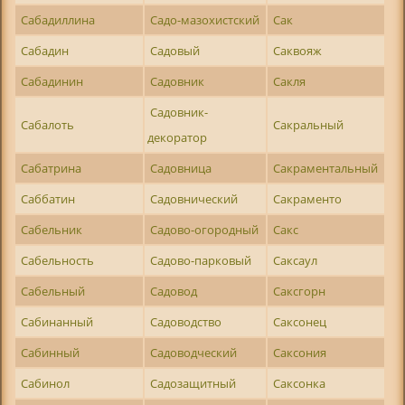
Сабадиллина
Садо-мазохистский
Сак
Сабадин
Садовый
Саквояж
Сабадинин
Садовник
Сакля
Садовник-
Сабалоть
Сакральный
декоратор
Сабатрина
Садовница
Сакраментальный
Саббатин
Садовнический
Сакраменто
Сабельник
Садово-огородный
Сакс
Сабельность
Садово-парковый
Саксаул
Сабельный
Садовод
Саксгорн
Сабинанный
Садоводство
Саксонец
Сабинный
Садоводческий
Саксония
Сабинол
Садозащитный
Саксонка