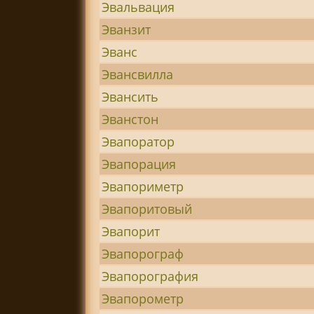
Эвальвация
Эванзит
Эванс
Эвансвилла
Эвансить
Эванстон
Эвапоратор
Эвапорация
Эвапориметр
Эвапоритовый
Эвапорит
Эвапорограф
Эвапорография
Эвапорометр