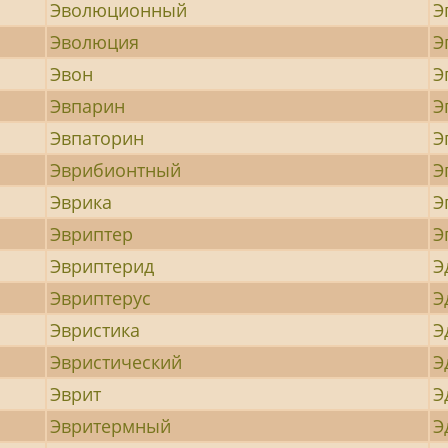
Эволюционный
Э
Эволюция
Э
Эвон
Э
Эвпарин
Э
Эвпаторин
Э
Эврибионтный
Э
Эврика
Э
Эвриптер
Э
Эвриптерид
Э
Эвриптерус
Э
Эвристика
Э
Эвристический
Э
Эврит
Э
Эвритермный
Э