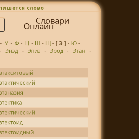
пишется слово
Словари
Онлайн
-
У
-
Ф
-
Ц
-
Ш
-
Щ
-
[ Э ]
-
Ю
-
-
Энэд
-
Эпиэ
-
Эрод
-
Этан
-
втакситовый
втактический
втаназия
втектика
втектический
втектоид
втектоидный