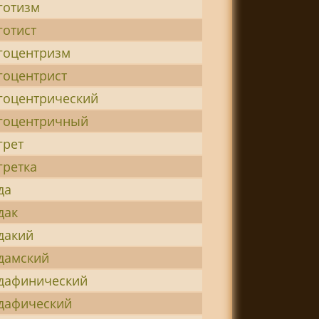
готизм
готист
гоцентризм
гоцентрист
гоцентрический
гоцентричный
грет
гретка
да
дак
дакий
дамский
дафинический
дафический