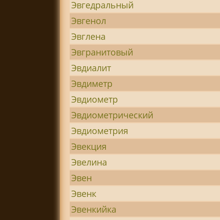
Эвгедральный
Эвгенол
Эвглена
Эвгранитовый
Эвдиалит
Эвдиметр
Эвдиометр
Эвдиометрический
Эвдиометрия
Эвекция
Эвелина
Эвен
Эвенк
Эвенкийка