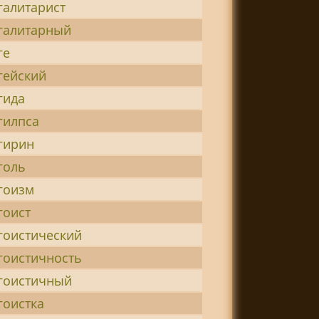
галитарист
галитарный
ге
гейский
гида
гилпса
гирин
голь
гоизм
гоист
гоистический
гоистичность
гоистичный
гоистка