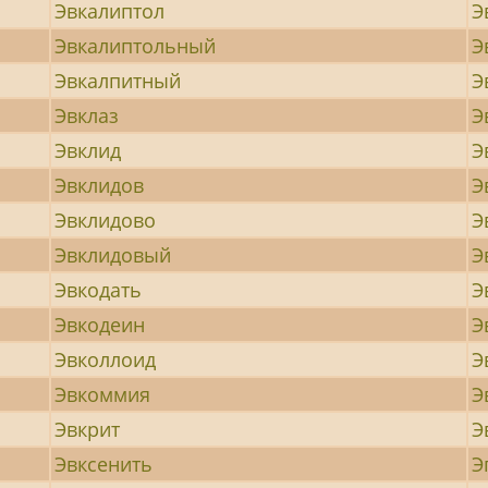
Эвкалиптол
Э
Эвкалиптольный
Э
Эвкалпитный
Э
Эвклаз
Э
Эвклид
Э
Эвклидов
Э
Эвклидово
Э
Эвклидовый
Э
Эвкодать
Э
Эвкодеин
Э
Эвколлоид
Э
Эвкоммия
Э
Эвкрит
Э
Эвксенить
Э