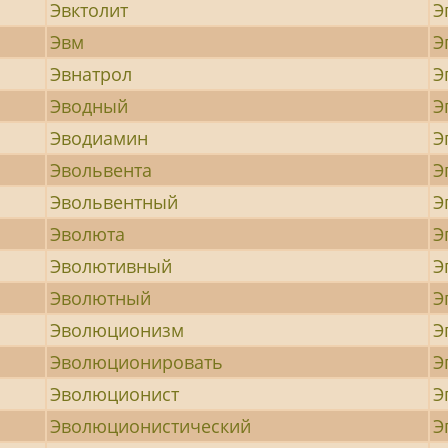
Эвктолит
Э
Эвм
Э
Эвнатрол
Э
Эводный
Э
Эводиамин
Э
Эвольвента
Э
Эвольвентный
Э
Эволюта
Э
Эволютивный
Э
Эволютный
Э
Эволюционизм
Э
Эволюционировать
Э
Эволюционист
Э
Эволюционистический
Э