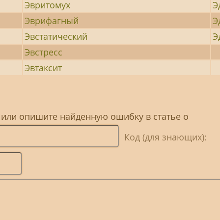
Эвритомух
Э
Эврифагный
Э
Эвстатический
Э
Эвстресс
Эвтаксит
 или опишите найденную ошибку в статье о
Код (для знающих):