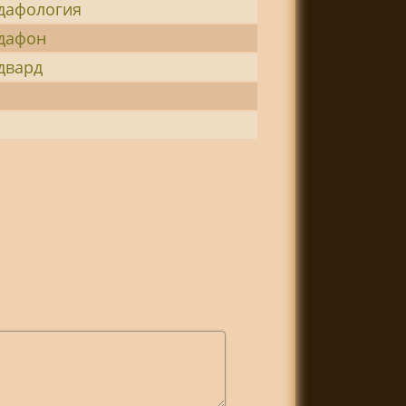
дафология
дафон
двард