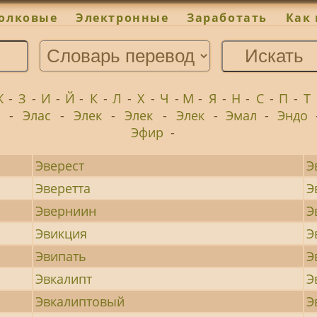
олковые
Электронные
Заработать
Как 
Ж
-
З
-
И
-
Й
-
К
-
Л
-
Х
-
Ч
-
М
-
Я
-
Н
-
С
-
П
-
Т
-
Элас
-
Элек
-
Элек
-
Элек
-
Эмал
-
Эндо
Эфир
-
Эверест
Э
Эверетта
Э
Эверниин
Э
Эвикция
Э
Эвипать
Э
Эвкалипт
Э
Эвкалиптовый
Э