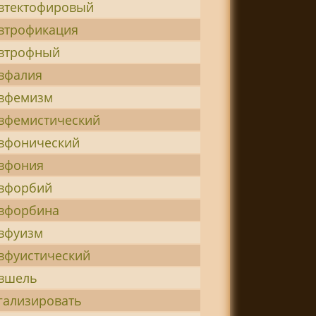
втектофировый
втрофикация
втрофный
вфалия
вфемизм
вфемистический
вфонический
вфония
вфорбий
вфорбина
вфуизм
вфуистический
вшель
гализировать