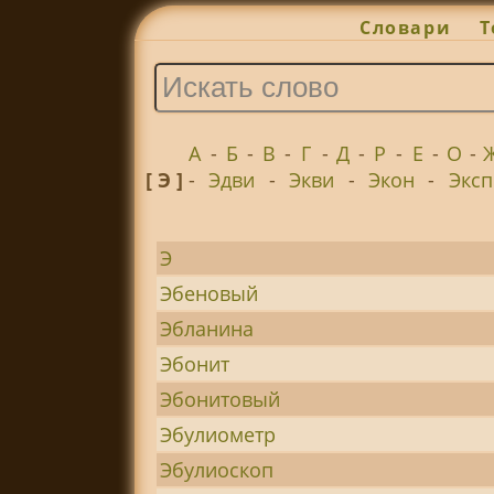
Словари
Т
А
-
Б
-
В
-
Г
-
Д
-
Р
-
Е
-
О
-
[ Э ]
-
Эдви
-
Экви
-
Экон
-
Эксп
Э
Эбеновый
Эбланина
Эбонит
Эбонитовый
Эбулиометр
Эбулиоскоп