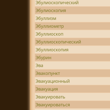
Эбулиоскопический
Эбулиоскопия
Эбуллизм
Эбуллиометр
Эбуллиоскоп
Эбуллиоскопический
Эбуллиоскопия
Эбурин
Эва
Эвакопункт
Эвакуационный
Эвакуация
Эвакуировать
Эвакуироваться