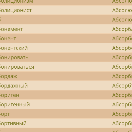
болиционизм
Абсолю
болиционист
Абсолю
б
Абсолю
бонемент
Абсорб
бонент
Абсорб
бонентский
Абсорб
бонировать
Абсорб
бонироваться
Абсорб
бордаж
Абсорб
бордажный
Абсорб
бориген
Абсорб
боригенный
Абсорб
борт
Абсорб
бортивный
Абсорб