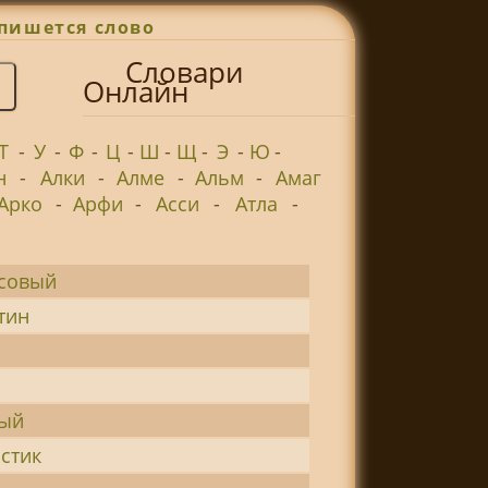
пишется слово
Словари
Онлайн
Т
-
У
-
Ф
-
Ц
-
Ш
-
Щ
-
Э
-
Ю
-
н
-
Алки
-
Алме
-
Альм
-
Амаг
Арко
-
Арфи
-
Асси
-
Атла
-
совый
тин
ый
стик