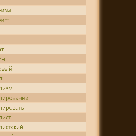
еизм
еист
ат
ин
овый
т
тизм
тирование
тировать
тист
тистский