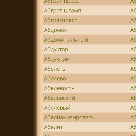
Абграт-пресс
А
Абграт-штамп
А
Абгратпресс
А
Абдомен
А
Абдоминальный
А
Абдуктор
А
Абдукция
А
Абелеть
А
Абелево
А
Абелевость
А
Абелевский
А
Абелевый
А
Абелианизировать
А
Абелит
А