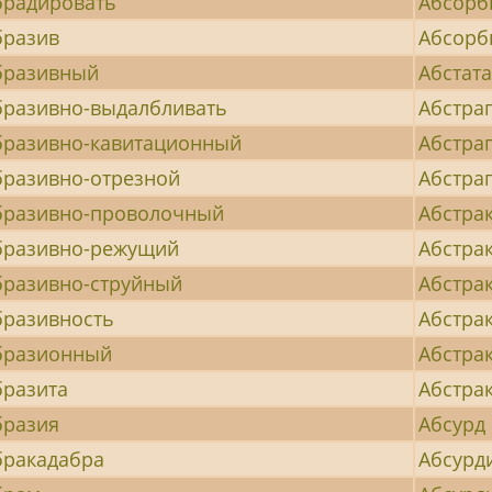
брадировать
Абсорб
бразив
Абсорб
бразивный
Абстат
бразивно-выдалбливать
Абстра
бразивно-кавитационный
Абстра
бразивно-отрезной
Абстра
бразивно-проволочный
Абстра
бразивно-режущий
Абстра
бразивно-струйный
Абстра
бразивность
Абстра
бразионный
Абстра
бразита
Абстра
бразия
Абсурд
бракадабра
Абсурд