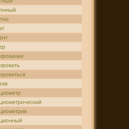
тный
тнный
тно
ат
ент
ер
ирование
ировать
ироваться
тив
циометр
циометрический
циометрия
ционный