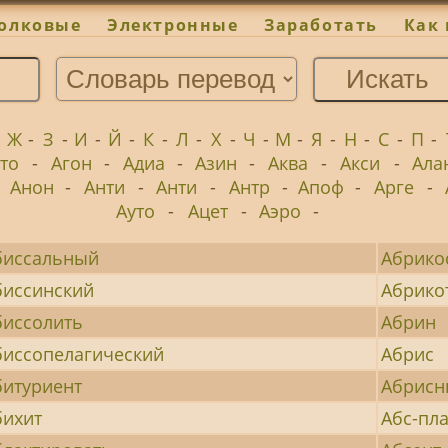
олковые
Электронные
Заработать
Как 
-
Ж
-
З
-
И
-
Й
-
К
-
Л
-
Х
-
Ч
-
М
-
Я
-
Н
-
С
-
П
-
то
-
Агон
-
Адиа
-
Азин
-
Аква
-
Акси
-
Ала
-
Анон
-
Анти
-
Анти
-
Антр
-
Апоф
-
Арге
-
Ауто
-
Ацет
-
Аэро
-
биссальный
Абрико
биссинский
Абрико
биссолить
Абрин
биссопелагический
Абрис
битуриент
Абрисн
бихит
Абс-пла