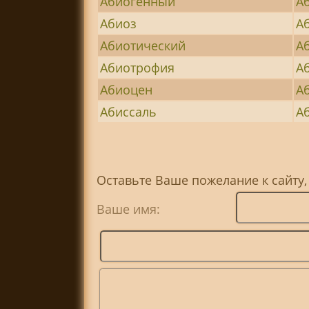
Абиогенный
А
Абиоз
А
Абиотический
А
Абиотрофия
А
Абиоцен
А
Абиссаль
А
Оставьте Ваше пожелание к сайту,
Ваше имя: