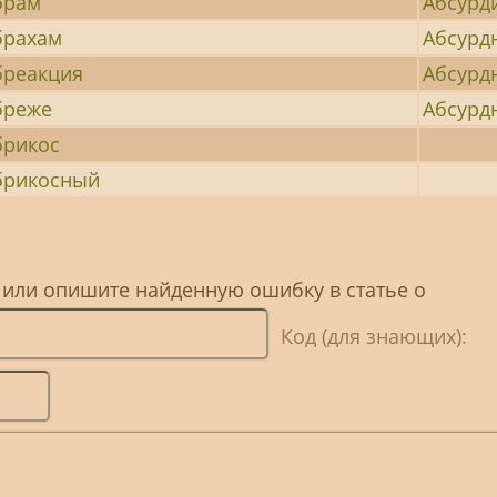
брам
Абсурд
брахам
Абсурд
бреакция
Абсурд
бреже
Абсурд
брикос
брикосный
 или опишите найденную ошибку в статье о
Код (для знающих):