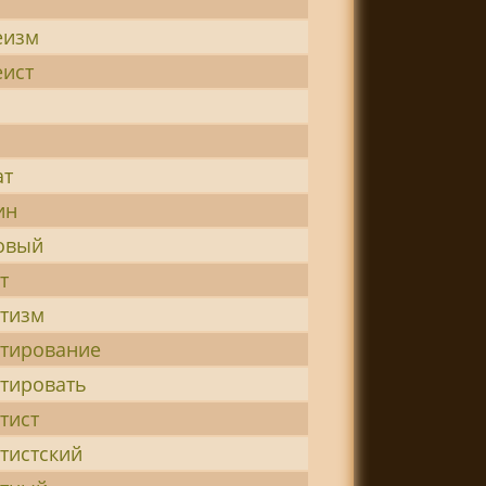
еизм
еист
ат
ин
овый
т
тизм
тирование
тировать
тист
тистский