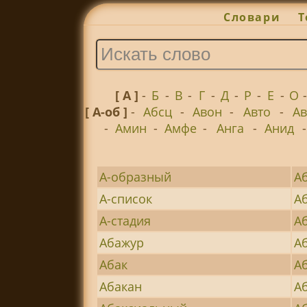
Словари
Т
[ А ]
-
Б
-
В
-
Г
-
Д
-
Р
-
Е
-
О
[ А-об ]
-
Абсц
-
Авон
-
Авто
-
Ав
-
Амин
-
Амфе
-
Анга
-
Анид
А-образный
А
А-список
А
А-стадия
А
Абажур
А
Абак
А
Абакан
А