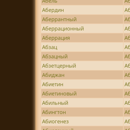
Абель
А
Абердин
А
Аберрантный
А
Аберрационный
А
Аберрация
А
Абзац
А
Абзацный
А
Абзетцерный
А
Абиджан
А
Абиетин
А
Абиетиновый
А
Абильный
А
Абингтон
А
Абиогенез
А