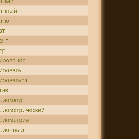
тный
тнный
тно
ат
ент
ер
ирование
ировать
ироваться
тив
циометр
циометрический
циометрия
ционный