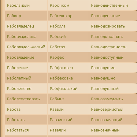
Рабелаизин
Рабочком
Равноденственный
Рабкор
Рабселькор
Равноденствие
Рабовладелец
Рабсила
Равнодозировать
Рабовладелица
Рабский
Равнодополнять
Рабовладельческий
Рабство
Равнодоступность
Рабовладение
Рабфак
Равнодоступный
Раболепие
Рабфаковец
Равнодушие
Раболепный
Рабфаковка
Равнодушно
Раболепство
Рабфаковский
Равнодушный
Раболепствовать
Рабыня
Равнозамедлить
Работа
Раввин
Равнозернистый
Работать
Раввинский
Равнозначащий
Работаться
Равелин
Равнозначный