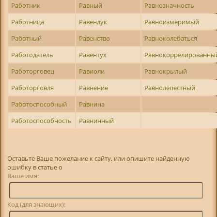
Работник
Равный
Равнозначность
Работница
Равендук
Равноизмеримый
Работный
Равенство
Равноколебаться
Работодатель
Равентух
Равнокоррелированны
Работорговец
Равиоли
Равнокрылый
Работорговля
Равнение
Равнолепестный
Работоспособный
Равнина
Работоспособность
Равнинный
Оставьте Ваше пожелание к сайту, или опишите найденную
ошибку в статье о
Ваше имя:
Код (для знающих):