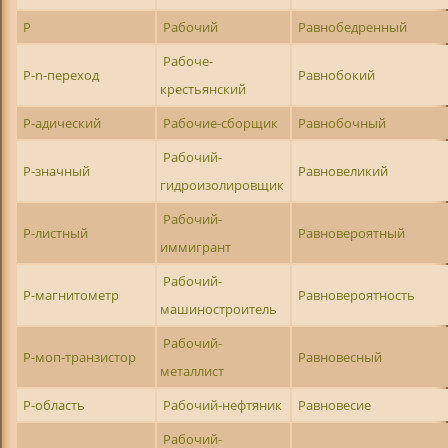
Р
Рабочий
Равнобедренный
Рабоче-
Р-n-переход
Равнобокий
крестьянский
Р-адический
Рабочие-сборщик
Равнобочный
Рабочий-
Р-значный
Равновеликий
гидроизолировщик
Рабочий-
Р-листный
Равновероятный
иммигрант
Рабочий-
Р-магнитометр
Равновероятность
машиностроитель
Рабочий-
Р-моп-транзистор
Равновесный
металлист
Р-область
Рабочий-нефтяник
Равновесие
Рабочий-