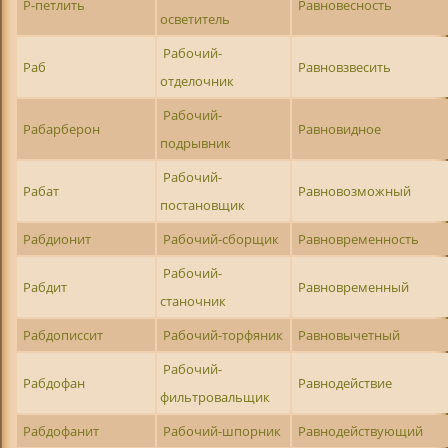
Р-петлить
Равновесность
осветитель
Рабочий-
Раб
Равновзвесить
отделочник
Рабочий-
Рабарберон
Равновидное
подрывник
Рабочий-
Рабат
Равновозможный
постановщик
Рабдионит
Рабочий-сборщик
Равновременность
Рабочий-
Рабдит
Равновременный
станочник
Рабдописсит
Рабочий-торфяник
Равновычетный
Рабочий-
Рабдофан
Равнодействие
фильтровальщик
Рабдофанит
Рабочий-шпорник
Равнодействующий