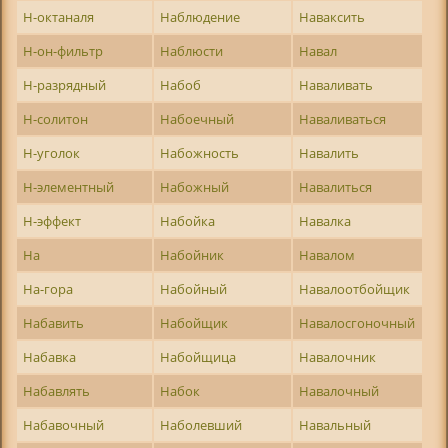
Н-октаналя
Наблюдение
Наваксить
Н-он-фильтр
Наблюсти
Навал
Н-разрядный
Набоб
Наваливать
Н-солитон
Набоечный
Наваливаться
Н-уголок
Набожность
Навалить
Н-элементный
Набожный
Навалиться
Н-эффект
Набойка
Навалка
На
Набойник
Навалом
На-гора
Набойный
Навалоотбойщик
Набавить
Набойщик
Навалосгоночный
Набавка
Набойщица
Навалочник
Набавлять
Набок
Навалочный
Набавочный
Наболевший
Навальный