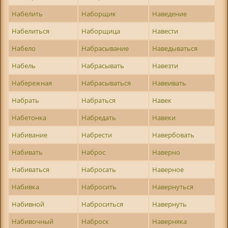
Набелить
Наборщик
Наведение
Набелиться
Наборщица
Навести
Набело
Набрасывание
Наведываться
Набель
Набрасывать
Навезти
Набережная
Набрасываться
Навеивать
Набрать
Набраться
Навек
Набетонка
Набредать
Навеки
Набивание
Набрести
Навербовать
Набивать
Наброс
Наверно
Набиваться
Набросать
Наверное
Набивка
Набросить
Навернуться
Набивной
Наброситься
Навернуть
Набивочный
Наброск
Наверняка