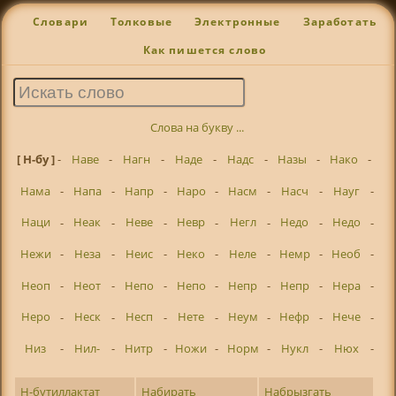
Словари
Толковые
Электронные
Заработать
Как пишется слово
Слова на букву ...
[ Н-бу ]
-
Наве
-
Нагн
-
Наде
-
Надс
-
Назы
-
Нако
-
Нама
-
Напа
-
Напр
-
Наро
-
Насм
-
Насч
-
Науг
-
Наци
-
Неак
-
Неве
-
Невр
-
Негл
-
Недо
-
Недо
-
Нежи
-
Неза
-
Неис
-
Неко
-
Неле
-
Немр
-
Необ
-
Неоп
-
Неот
-
Непо
-
Непо
-
Непр
-
Непр
-
Нера
-
Неро
-
Неск
-
Несп
-
Нете
-
Неум
-
Нефр
-
Нече
-
Низ
-
Нил-
-
Нитр
-
Ножи
-
Норм
-
Нукл
-
Нюх
-
Н-бутиллактат
Набирать
Набрызгать