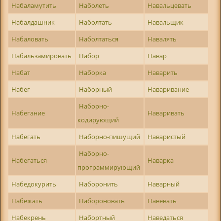
Набаламутить
Наболеть
Навальцевать
Набалдашник
Наболтать
Навальщик
Набаловать
Наболтаться
Навалять
Набальзамировать
Набор
Навар
Набат
Наборка
Наварить
Набег
Наборный
Наваривание
Наборно-
Набегание
Наваривать
кодирующий
Набегать
Наборно-пишущий
Наваристый
Наборно-
Набегаться
Наварка
программирующий
Набедокурить
Наборонить
Наварный
Набежать
Набороновать
Навевать
Набекрень
Набортный
Наведаться