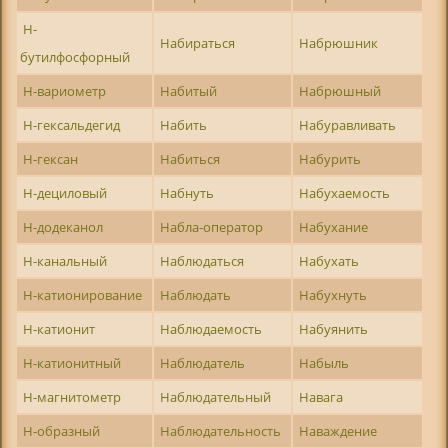
Н-
Набираться
Набрюшник
бутилфосфорный
Н-вариометр
Набитый
Набрюшный
Н-гексальдегид
Набить
Набуравливать
Н-гексан
Набиться
Набурить
Н-дециловый
Набнуть
Набухаемость
Н-додеканол
Набла-оператор
Набухание
Н-канальный
Наблюдаться
Набухать
Н-катионирование
Наблюдать
Набухнуть
Н-катионит
Наблюдаемость
Набуянить
Н-катионитный
Наблюдатель
Набыль
Н-магнитометр
Наблюдательный
Навага
Н-образный
Наблюдательность
Наваждение