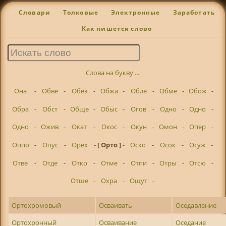
Словари
Толковые
Электронные
Заработать
Как пишется слово
Слова на букву ...
Она
-
Обве
-
Обез
-
Обжа
-
Обле
-
Обме
-
Обож
-
Обра
-
Обст
-
Обще
-
Обыс
-
Огов
-
Одно
-
Одно
-
Одно
-
Ожив
-
Окат
-
Окос
-
Окун
-
Омон
-
Опер
-
Оппо
-
Опус
-
Орех
-
[ Орто ]
-
Оско
-
Осок
-
Осуж
-
Отве
-
Отде
-
Отко
-
Отме
-
Отпи
-
Отры
-
Отсю
-
Отше
-
Охра
-
Ощут
-
Ортохромовый
Осваивать
Оседавление
Ортохронный
Осваивание
Оседание