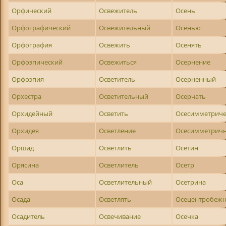
Орфический
Освежитель
Осень
Орфографический
Освежительный
Осенью
Орфография
Освежить
Осенять
Орфоэпический
Освежиться
Осернение
Орфоэпия
Осветитель
Осерненный
Орхестра
Осветительный
Осерчать
Орхидейный
Осветить
Осесимметриче
Орхидея
Осветление
Осесимметрич
Оршад
Осветлить
Осетин
Орясина
Осветлитель
Осетр
Оса
Осветлительный
Осетрина
Осада
Осветлять
Осецентробеж
Осадитель
Освечивание
Осечка