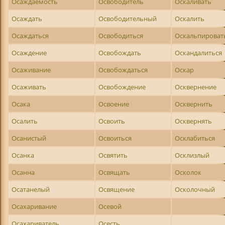
Осаждаемость
Освободитель
Оскаливать
Осаждать
Освободительный
Оскалить
Осаждаться
Освободиться
Оскальпироват
Осаждение
Освобождать
Оскандалиться
Осаживание
Освобождаться
Оскар
Осаживать
Освобождение
Осквернение
Осака
Освоение
Осквернить
Осалить
Освоить
Осквернять
Осанистый
Освоиться
Осклабиться
Осанка
Освятить
Осклизлый
Осанна
Освящать
Осколок
Осатанелый
Освящение
Осколочный
Осахаривание
Осевой
Осахариватель
Осесть