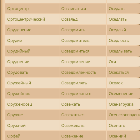
Ортоцентр
Осваиваться
Оседать
Ортоцентрический
Освальд
Оседлать
Оруденение
Осведомить
Оседлый
Орудие
Осведомитель
Оседлость
Орудийный
Осведомиться
Оседлывать
Оруднение
Осведомление
Ося
Орудовать
Осведомленность
Осекаться
Оружейный
Осведомлять
Оселок
Оружейник
Осведомляться
Осеменение
Оруженосец
Освежать
Осенагрузка
Оружие
Освежаться
Осенесовпаден
Оружний
Освежевать
Осенить
Орфей
Освежение
Осенний