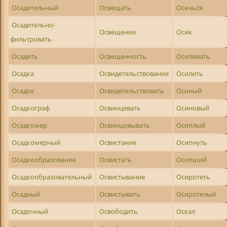
Осадительный
Освещать
Осечься
Осадительно-
Освещение
Осик
фильтровать
Осадить
Освещенность
Осиливать
Осадка
Освидетельствование
Осилить
Осадок
Освидетельствовать
Осиный
Осадкограф
Освинцевать
Осиновый
Осадкомер
Освинцовывать
Осиплый
Осадкомерный
Освистание
Осипнуть
Осадкообразование
Освистать
Осипший
Осадкообразовательный
Освистывание
Осиротеть
Осадный
Освистывать
Осиротелый
Осадочный
Освободить
Оскал