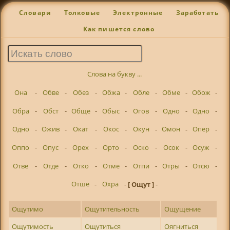
Словари
Толковые
Электронные
Заработать
Как пишется слово
Слова на букву ...
Она
-
Обве
-
Обез
-
Обжа
-
Обле
-
Обме
-
Обож
-
Обра
-
Обст
-
Обще
-
Обыс
-
Огов
-
Одно
-
Одно
-
Одно
-
Ожив
-
Окат
-
Окос
-
Окун
-
Омон
-
Опер
-
Оппо
-
Опус
-
Орех
-
Орто
-
Оско
-
Осок
-
Осуж
-
Отве
-
Отде
-
Отко
-
Отме
-
Отпи
-
Отры
-
Отсю
-
Отше
-
Охра
-
[ Ощут ]
-
Ощутимо
Ощутительность
Ощущение
Ощутимость
Ощутиться
Оягниться