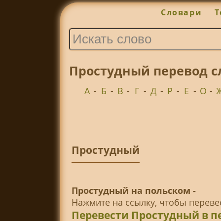
Словари
Т
Простудный перевод с
А
-
Б
-
В
-
Г
-
Д
-
Р
-
Е
-
О
-
Простудный
Простудный на польском -
Нажмите на ссылку, чтобы перев
Перевести Простудный в п