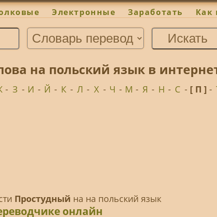
олковые
Электронные
Заработать
Как 
лова на польский язык в интерн
Ж
-
З
-
И
-
Й
-
К
-
Л
-
Х
-
Ч
-
М
-
Я
-
Н
-
С
-
[ П ]
-
ести
Простудный
на на польский язык
ереводчике онлайн