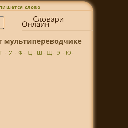
пишется слово
Словари
Онлайн
ет мультипереводчике
Т
-
У
-
Ф
-
Ц
-
Ш
-
Щ
-
Э
-
Ю
-