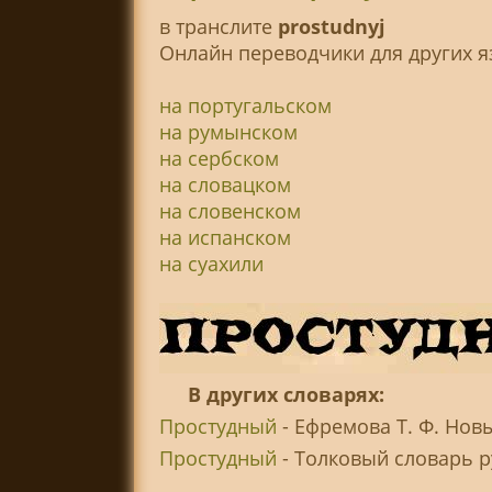
в транслитe
prostudnyj
Онлайн переводчики для других я
на португальском
на румынском
на сербском
на словацком
на словенском
на испанском
на суахили
В других словарях:
Простудный
- Ефремова Т. Ф. Нов
Простудный
- Толковый словарь ру