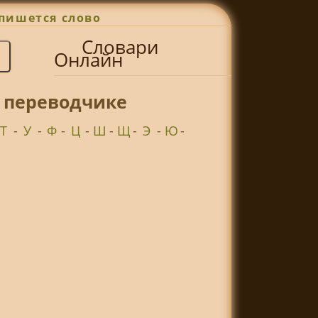
пишется слово
Словари
Онлайн
т переводчике
Т
-
У
-
Ф
-
Ц
-
Ш
-
Щ
-
Э
-
Ю
-