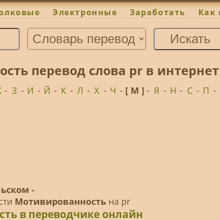
олковые
Электронные
Заработать
Как 
сть перевод слова pr в интерне
Ж
-
З
-
И
-
Й
-
К
-
Л
-
Х
-
Ч
-
[ М ]
-
Я
-
Н
-
С
-
П
-
ьском -
ести
Мотивированность
на pr
сть в переводчике онлайн