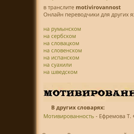
в транслитe
motivirovannost
Онлайн переводчики для других я
на румынском
на сербском
на словацком
на словенском
на испанском
на суахили
на шведском
В других словарях:
Мотивированность
- Ефремова Т. 