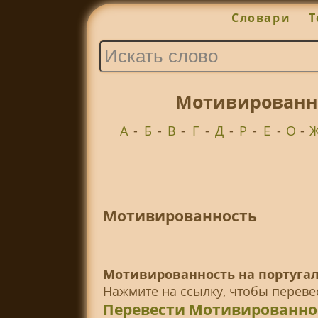
Словари
Т
Мотивированно
А
-
Б
-
В
-
Г
-
Д
-
Р
-
Е
-
О
-
Мотивированность
Мотивированность на португал
Нажмите на ссылку, чтобы перев
Перевести Мотивированно