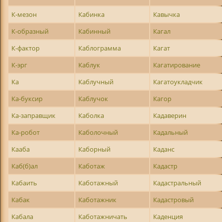
К-мезон
Кабинка
Кавычка
К-образный
Кабинный
Кагал
К-фактор
Каблограмма
Кагат
К-эрг
Каблук
Кагатирование
Ка
Каблучный
Кагатоукладчик
Ка-буксир
Каблучок
Кагор
Ка-заправщик
Каболка
Кадаверин
Ка-робот
Каболочный
Кадальный
Кааба
Каборный
Каданс
Каб(б)ал
Каботаж
Кадастр
Кабаить
Каботажный
Кадастральный
Кабак
Каботажник
Кадастровый
Кабала
Каботажничать
Каденция