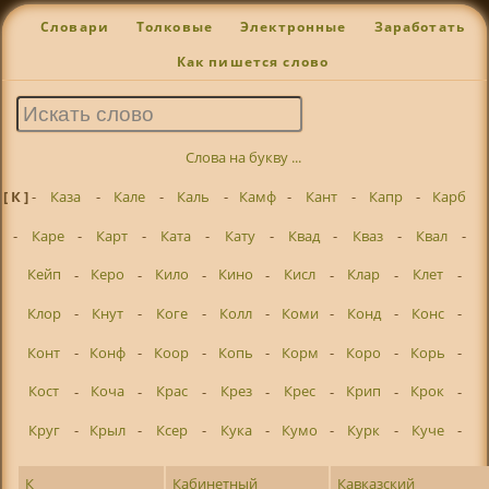
Словари
Толковые
Электронные
Заработать
Как пишется слово
Слова на букву ...
[ К ]
-
Каза
-
Кале
-
Каль
-
Камф
-
Кант
-
Капр
-
Карб
-
Каре
-
Карт
-
Ката
-
Кату
-
Квад
-
Кваз
-
Квал
-
Кейп
-
Керо
-
Кило
-
Кино
-
Кисл
-
Клар
-
Клет
-
Клор
-
Кнут
-
Коге
-
Колл
-
Коми
-
Конд
-
Конс
-
Конт
-
Конф
-
Коор
-
Копь
-
Корм
-
Коро
-
Корь
-
Кост
-
Коча
-
Крас
-
Крез
-
Крес
-
Крип
-
Крок
-
Круг
-
Крыл
-
Ксер
-
Кука
-
Кумо
-
Курк
-
Куче
-
К
Кабинетный
Кавказский