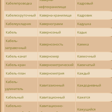
Кабелепроводка
Кадровый
нефтехранилище
Кабелескруточный
Каверна-хранилище
Кадровик
Кабелеукладчик
Кавернограмм
Кадушка
Кабель
Кавернозный
Кадык
Кабель-
Кавернозность
Каемка
заправочный
Кабель-канат
Каверномер
Каемочный
Кабель-кран
Кавернометрический
Каемчатый
Кабель-план
Кавернометрия
Каждый
Кабель-
Кавитазионный
Каждодневный
удлинитель
Кабельный
Кавитационный
Кажется
Кабельно-
Кавитационно-
Кажущийся