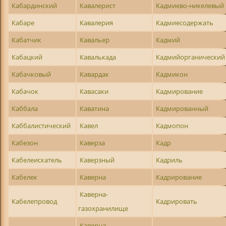
Кабардинский
Кавалерист
Кадмиево-никелевый
Кабаре
Кавалерия
Кадмиесодержать
Кабатчик
Кавальер
Кадмий
Кабацкий
Кавалькада
Кадмийорганический
Кабачковый
Кавардак
Кадмикон
Кабачок
Кавасаки
Кадмирование
Каббала
Каватина
Кадмированный
Каббалистический
Кавел
Кадмопон
Кабезон
Каверза
Кадр
Кабелеискатель
Каверзный
Кадриль
Кабелек
Каверна
Кадрирование
Каверна-
Кабелепровод
Кадрировать
газохранилище
Каверна-