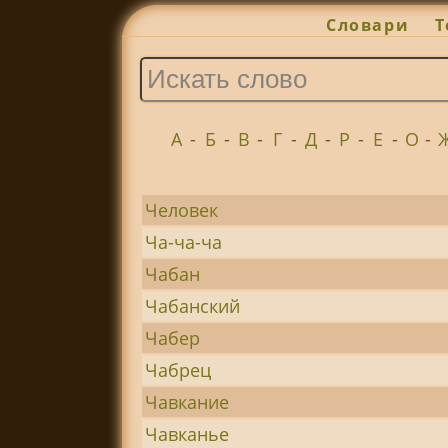
Словари
Т
А
-
Б
-
В
-
Г
-
Д
-
Р
-
Е
-
О
-
Человек
Ча-ча-ча
Чабан
Чабанский
Чабер
Чабрец
Чавкание
Чавканье