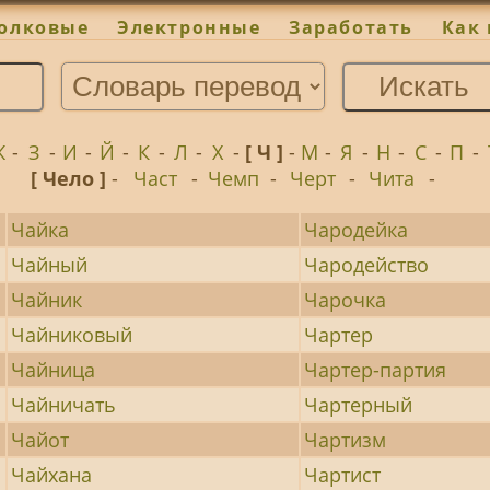
олковые
Электронные
Заработать
Как 
Ж
-
З
-
И
-
Й
-
К
-
Л
-
Х
-
[ Ч ]
-
М
-
Я
-
Н
-
С
-
П
-
[ Чело ]
-
Част
-
Чемп
-
Черт
-
Чита
-
Чайка
Чародейка
Чайный
Чародейство
Чайник
Чарочка
Чайниковый
Чартер
Чайница
Чартер-партия
Чайничать
Чартерный
Чайот
Чартизм
Чайхана
Чартист