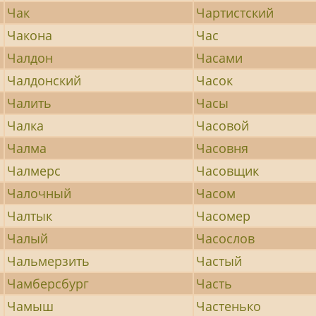
Чак
Чартистский
Чакона
Час
Чалдон
Часами
Чалдонский
Часок
Чалить
Часы
Чалка
Часовой
Чалма
Часовня
Чалмерс
Часовщик
Чалочный
Часом
Чалтык
Часомер
Чалый
Часослов
Чальмерзить
Частый
Чамберсбург
Часть
Чамыш
Частенько