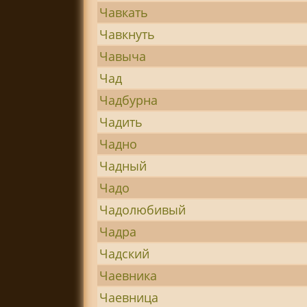
Чавкать
Чавкнуть
Чавыча
Чад
Чадбурна
Чадить
Чадно
Чадный
Чадо
Чадолюбивый
Чадра
Чадский
Чаевника
Чаевница