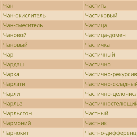
Чан
Частить
Чан-окислитель
Частиковый
Чан-смеситель
Частица
Чановой
Частица-домен
Чановый
Частичка
Чар
Частичный
Чардаш
Частично
Чарка
Частично-рекурси
Чарлзти
Частично-складны
Чарли
Частично-целочис
Чарльз
Частичностелющи
Чарльстон
Частный
Чармоний
Частник
Чарнокит
Частно-дифферен