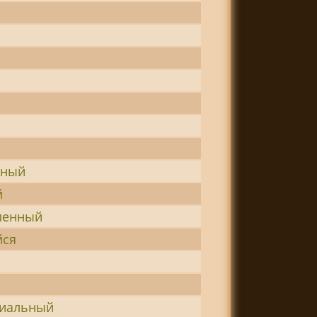
вный
й
ленный
йся
циальный