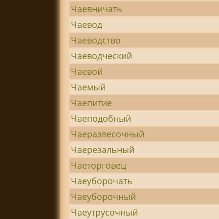
Чаевничать
Чаевод
Чаеводство
Чаеводческий
Чаевой
Чаемый
Чаепитие
Чаеподобный
Чаеразвесочный
Чаерезальный
Чаеторговец
Чаеуборочать
Чаеуборочный
Чаеутрусочный