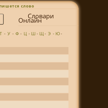
пишется слово
Словари
Онлайн
Т
-
У
-
Ф
-
Ц
-
Ш
-
Щ
-
Э
-
Ю
-