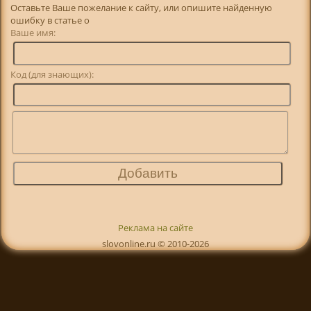
Оставьте Ваше пожелание к сайту, или опишите найденную
ошибку в статье о
Ваше имя:
Код (для знающих):
Реклама на сайте
slovonline.ru © 2010-2026