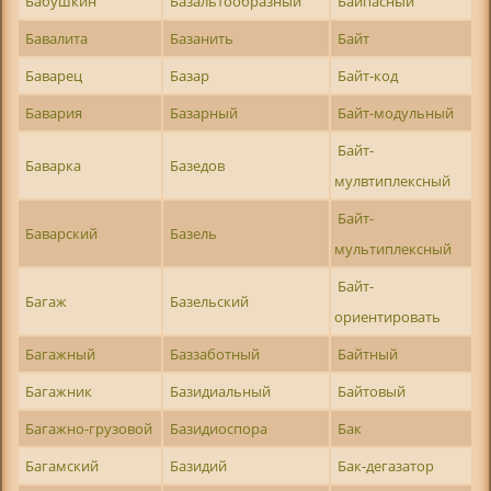
Бабушкин
Базальтообразный
Байпасный
Бавалита
Базанить
Байт
Баварец
Базар
Байт-код
Бавария
Базарный
Байт-модульный
Байт-
Баварка
Базедов
мулвтиплексный
Байт-
Баварский
Базель
мультиплексный
Байт-
Багаж
Базельский
ориентировать
Багажный
Баззаботный
Байтный
Багажник
Базидиальный
Байтовый
Багажно-грузовой
Базидиоспора
Бак
Багамский
Базидий
Бак-дегазатор