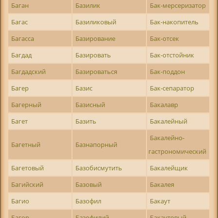
Баган
Базилик
Бак-мерсеризатор
Багас
Базиликовый
Бак-накопитель
Багасса
Базирование
Бак-отсек
Багдад
Базировать
Бак-отстойник
Багдадский
Базироваться
Бак-поддон
Багер
Базис
Бак-сепаратор
Багерный
Базисный
Бакалавр
Багет
Базить
Бакалейный
Бакалейно-
Багетный
Базнапорный
гастрономический
Багетовый
Базобисмутить
Бакалейщик
Багийский
Базовый
Бакалея
Багио
Базофил
Бакаут
Багор
Базофилий
Бакаутовый