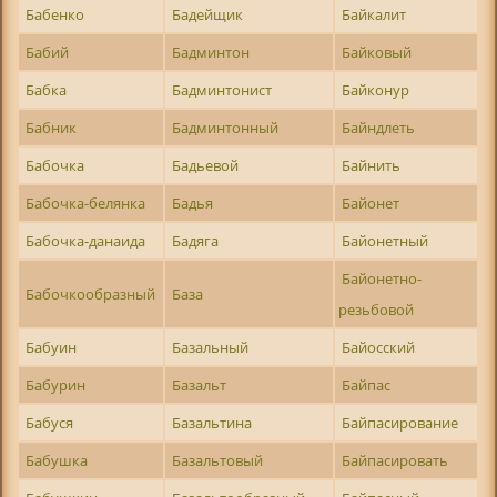
Бабенко
Бадейщик
Байкалит
Бабий
Бадминтон
Байковый
Бабка
Бадминтонист
Байконур
Бабник
Бадминтонный
Байндлеть
Бабочка
Бадьевой
Байнить
Бабочка-белянка
Бадья
Байонет
Бабочка-данаида
Бадяга
Байонетный
Байонетно-
Бабочкообразный
База
резьбовой
Бабуин
Базальный
Байосский
Бабурин
Базальт
Байпас
Бабуся
Базальтина
Байпасирование
Бабушка
Базальтовый
Байпасировать