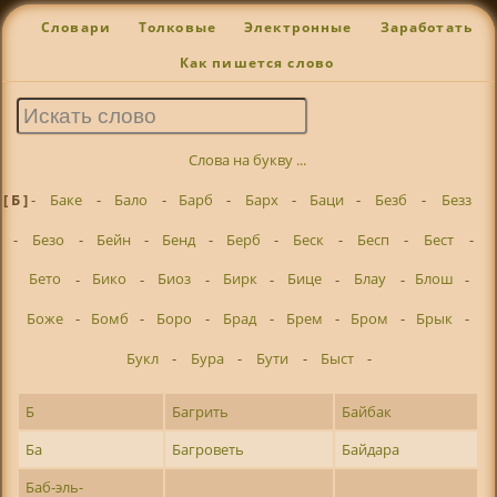
Словари
Толковые
Электронные
Заработать
Как пишется слово
Слова на букву ...
[ Б ]
-
Баке
-
Бало
-
Барб
-
Барх
-
Баци
-
Безб
-
Безз
-
Безо
-
Бейн
-
Бенд
-
Берб
-
Беск
-
Бесп
-
Бест
-
Бето
-
Бико
-
Биоз
-
Бирк
-
Бице
-
Блау
-
Блош
-
Боже
-
Бомб
-
Боро
-
Брад
-
Брем
-
Бром
-
Брык
-
Букл
-
Бура
-
Бути
-
Быст
-
Б
Багрить
Байбак
Ба
Багроветь
Байдара
Баб-эль-