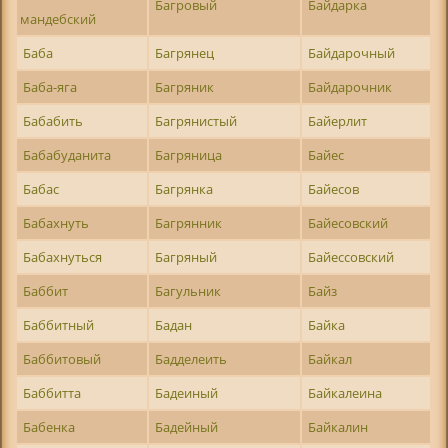
Багровый
Байдарка
мандебский
Баба
Багрянец
Байдарочный
Баба-яга
Багряник
Байдарочник
Бабабить
Багрянистый
Байерлит
Бабабуданита
Багряница
Байес
Бабас
Багрянка
Байесов
Бабахнуть
Багрянник
Байесовский
Бабахнуться
Багряный
Байессовский
Баббит
Багульник
Байз
Баббитный
Бадан
Байка
Баббитовый
Бадделеить
Байкал
Баббитта
Бадеиный
Байкалеина
Бабенка
Бадейный
Байкалин