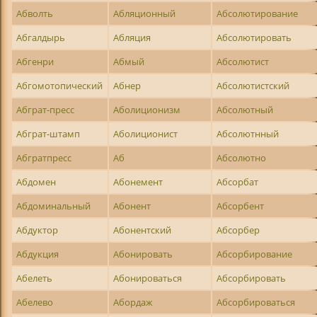
Абволть
Абляционный
Абсолютирование
Абгалдырь
Абляция
Абсолютировать
Абгенри
Абмый
Абсолютист
Абгомотопический
Абнер
Абсолютистский
Абграт-пресс
Аболиционизм
Абсолютный
Абграт-штамп
Аболиционист
Абсолютнный
Абгратпресс
Аб
Абсолютно
Абдомен
Абонемент
Абсорбат
Абдоминальный
Абонент
Абсорбент
Абдуктор
Абонентский
Абсорбер
Абдукция
Абонировать
Абсорбирование
Абелеть
Абонироваться
Абсорбировать
Абелево
Абордаж
Абсорбироваться