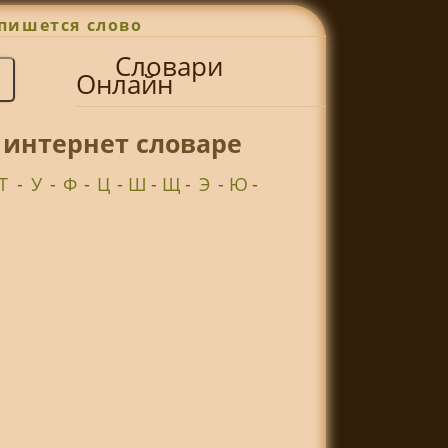
пишется слово
Словари
Онлайн
 интернет словаре
Т
-
У
-
Ф
-
Ц
-
Ш
-
Щ
-
Э
-
Ю
-