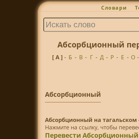
Словари
Т
Абсорбционный пер
[ А ]
-
Б
-
В
-
Г
-
Д
-
Р
-
Е
-
О
Абсорбционный
Абсорбционный на тагальском 
Нажмите на ссылку, чтобы перев
Перевести Абсорбционный