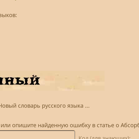
зыков:
Новый словарь русского языка ...
, или опишите найденную ошибку в статье о Абсо
Код (для знающих):