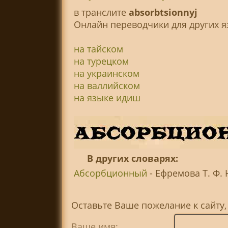
в транслитe
absorbtsionnyj
Онлайн переводчики для других я
на тайском
на турецком
на украинском
на валлийском
на языке идиш
В других словарях:
Абсорбционный
- Ефремова Т. Ф. 
Оставьте Ваше пожелание к сайту
Ваше имя: