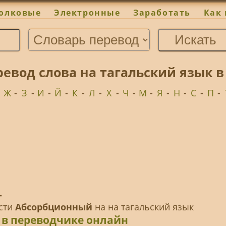
олковые
Электронные
Заработать
Как 
евод слова на тагальский язык в
-
Ж
-
З
-
И
-
Й
-
К
-
Л
-
Х
-
Ч
-
М
-
Я
-
Н
-
С
-
П
-
-
ести
Абсорбционный
на на тагальский язык
 в переводчике онлайн