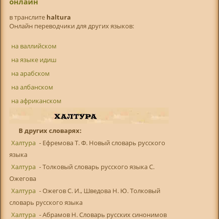
онлайн
в транслитe
haltura
Онлайн переводчики для других языков:
на валлийском
на языке идиш
на арабском
на албанском
на африканском
В других словарях:
Халтура
- Ефремова Т. Ф. Новый словарь русского
языка
Халтура
- Толковый словарь русского языка С.
Ожегова
Халтура
- Ожегов С. И., Шведова Н. Ю. Толковый
словарь русского языка
Халтура
- Абрамов Н. Словарь русских синонимов