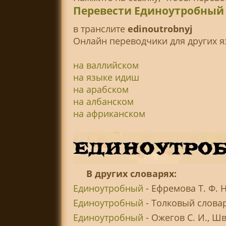
Перевести Единоутробный 
в транслитe
edinoutrobnyj
Онлайн переводчики для других я
на валлийском
на языке идиш
на арабском
на албанском
на африканском
В других словарях:
Единоутробный
- Ефремова Т. Ф. 
Единоутробный
- Толковый словар
Единоутробный
- Ожегов С. И., Ш