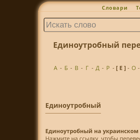
Словари
Т
Единоутробный пере
А
-
Б
-
В
-
Г
-
Д
-
Р
-
[ Е ]
-
О
Единоутробный
Единоутробный на украинском 
Нажмите на ссылку, чтобы перев