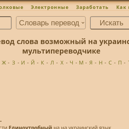
олковые
Электронные
Заработать
Как 
вод слова возможный на украинс
мультипереводчике
-
Ж
-
З
-
И
-
Й
-
К
-
Л
-
Х
-
Ч
-
М
-
Я
-
Н
-
С
-
П
-
-
ести
Единоутробный
на на украинский язык