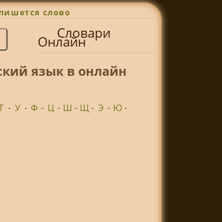
пишется слово
Словари
Онлайн
кий язык в онлайн
Т
-
У
-
Ф
-
Ц
-
Ш
-
Щ
-
Э
-
Ю
-