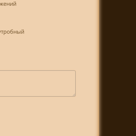
ажений
оутробный