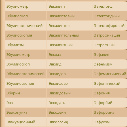
Эбулиометр
Эвкалипт
Эвтектоид
Эбулиоскоп
Эвкалиптовый
Эвтектоидный
Эбулиоскопический
Эвкалиптол
Эвтектофировый
Эбулиоскопия
Эвкалиптольный
Эвтрофикация
Эбуллизм
Эвкалпитный
Эвтрофный
Эбуллиометр
Эвклаз
Эвфалия
Эбуллиоскоп
Эвклид
Эвфемизм
Эбуллиоскопический
Эвклидов
Эвфемистический
Эбуллиоскопия
Эвклидово
Эвфонический
Эбурин
Эвклидовый
Эвфония
Эва
Эвкодать
Эвфорбий
Эвакопункт
Эвкодеин
Эвфорбина
Эвакуационный
Эвколлоид
Эвфуизм