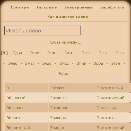
Словари
Толковые
Электронные
Заработать
Как пишется слово
Слова на букву ...
[ Э ]
-
Эдви
-
Экви
-
Экон
-
Эксп
-
Элас
-
Элек
-
Элек
-
Элек
-
Эмал
-
Эндо
-
Энэд
-
Эпиэ
-
Эрод
-
Этан
-
Эфир
-
Э
Эверест
Эвтакситовый
Эбеновый
Эверетта
Эвтактический
Эбланина
Эверниин
Эвтаназия
Эбонит
Эвикция
Эвтектика
Эбонитовый
Эвипать
Эвтектический