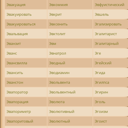
Эвакуация
Эвкоммия
Эвфуистический
Эвакуировать
Эвкрит
Эвшель
Эвакуироваться
Эвксенить
Эгализировать
Эвальвация
Эвктолит
Эгалитарист
Эванзит
Эвм
Эгалитарный
Эванс
Эвнатрол
Эге
Эвансвилла
Эводный
Эгейский
Эвансить
Эводиамин
Эгида
Эванстон
Эвольвента
Эгилпса
Эвапоратор
Эвольвентный
Эгирин
Эвапорация
Эволюта
Эголь
Эвапориметр
Эволютивный
Эгоизм
Эвапоритовый
Эволютный
Эгоист