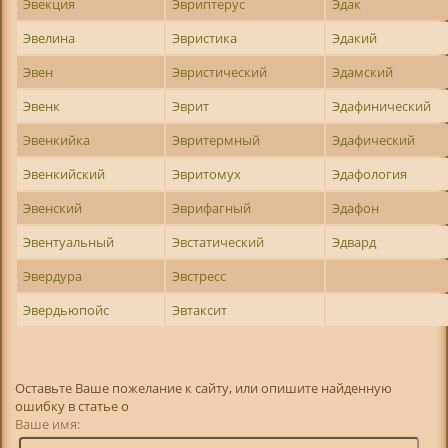
Эвекция
Эвриптерус
Эдак
Эвелина
Эвристика
Эдакий
Эвен
Эвристический
Эдамский
Эвенк
Эврит
Эдафинический
Эвенкийка
Эвритермный
Эдафический
Эвенкийский
Эвритомух
Эдафология
Эвенский
Эврифагный
Эдафон
Эвентуальный
Эвстатический
Эдвард
Эвердура
Эвстресс
Эвердьюпойс
Эвтаксит
Оставьте Ваше пожелание к сайту, или опишите найденную
ошибку в статье о
Ваше имя: