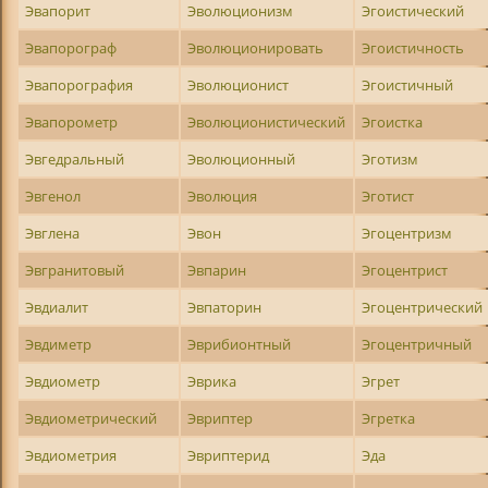
Эвапорит
Эволюционизм
Эгоистический
Эвапорограф
Эволюционировать
Эгоистичность
Эвапорография
Эволюционист
Эгоистичный
Эвапорометр
Эволюционистический
Эгоистка
Эвгедральный
Эволюционный
Эготизм
Эвгенол
Эволюция
Эготист
Эвглена
Эвон
Эгоцентризм
Эвгранитовый
Эвпарин
Эгоцентрист
Эвдиалит
Эвпаторин
Эгоцентрический
Эвдиметр
Эврибионтный
Эгоцентричный
Эвдиометр
Эврика
Эгрет
Эвдиометрический
Эвриптер
Эгретка
Эвдиометрия
Эвриптерид
Эда