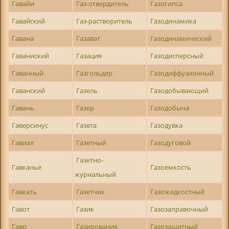
Гавайи
Газ-отвердитель
Газогипса
Гавайский
Газ-растворитель
Газодинамика
Гавана
Газават
Газодинамический
Гаваниский
Газация
Газодисперсный
Гаванный
Газгольдер
Газодиффузионный
Гаванский
Газель
Газодобывающий
Гавань
Газер
Газодобыча
Гаверсинус
Газета
Газодувка
Гавиал
Газетный
Газодуговой
Газетно-
Гавканье
Газоемкость
журнальный
Гавкать
Газетчик
Газожидкостный
Гавот
Газик
Газозаправочный
Гавр
Газирование
Газозащитный