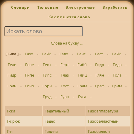
Словари
Толковые
Электронные
Заработать
Как пишется слово
Слова на букву ...
[ Г-жа ]
-
Газо
-
Гайк
-
Гало
-
Ганг
-
Гаст
-
Гейк
-
Гели
-
Гене
-
Геот
-
Герт
-
Гибб
-
Гидр
-
Гидр
-
Гидр
-
Гипе
-
Гипс
-
Глаз
-
Глиц
-
Глян
-
Гола
-
Голь
-
Гоно
-
Горн
-
Гост
-
Грам
-
Граф
-
Грим
-
Груд
-
Гуан
-
Гуса
-
Г-жа
Гадательный
Газоаппаратура
Г-крюк
Гадес
Газобалластный
Г-н
Гадина
Газобаллон