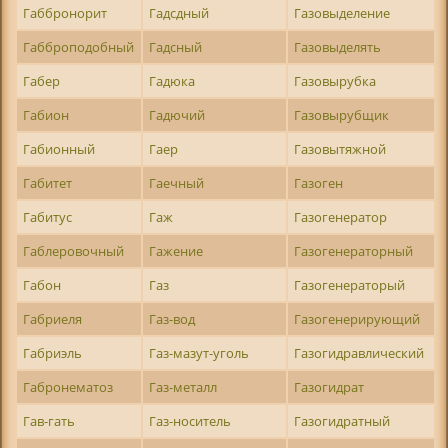
Габбронорит
Гадсдный
Газовыделение
Габброподобный
Гадсный
Газовыделять
Габер
Гадюка
Газовырубка
Габион
Гадючий
Газовырубщик
Габионный
Гаер
Газовытяжной
Габитет
Гаечный
Газоген
Габитус
Гаж
Газогенератор
Габлеровочный
Гажение
Газогенераторный
Габон
Газ
Газогенераторый
Габриеля
Газ-вод
Газогенерирующий
Габриэль
Газ-мазут-уголь
Газогидравлический
Габронематоз
Газ-металл
Газогидрат
Гав-гать
Газ-носитель
Газогидратный