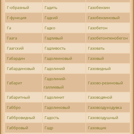
Г-образный
Гадить
Газобензин
Г-функция
Гадкий
Газобензиновый
Га
Гадко
Газобетон
Гаага
Гадливый
Газобетонпенобегон
Гаагский
Гадливость
Газовать
Габардин
Гадолеиновый
Газовый
Габардиновый
Гадолиний
Газовидный
Гадолиний-
Габарит
Газово-резиновый
галлиевый
Габаритный
Гадолинит
Газоводяной
Габбро
Гадолиновый
Газовоздуходувка
Габбровидный
Гадость
Газовоздушный
Габбровый
Гадр
Газовщик