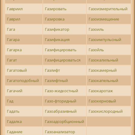
Гавриил
Газировать
Газоизмерительный
Гаврил
Газировка
Газоизмещение
Гага
Газификатор
Газоиль
Гагара
Газификация
Газоимпульсный
Гагарка
Газифицировать
Газойль
Гагат
Газифицироваться
Газокалильный
Гагатовый
Газлифт
Газокамерный
Гагатоподобный
Газлифтный
Газокапельный
Гагачий
Газо-жидкостный
Газокаротаж
Гад
Газо-фторидный
Газокерновый
Гадать
Газоабразивный
Газокислородный
Гадалка
Газоадсорбционный
Гадание
Газоанализатор