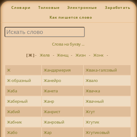
Словари
Толковые
Электронные
Заработать
Как пишется слово
Слова на букву ...
[ Ж ]
-
Желв
-
Женщ
-
Жизн
-
Жонк
-
Ж
Жандармерия
Жвака-галсовый
Ж-образный
Жанейро
Жвало
Жаба
Жанета
Жвачка
Жаберный
Жанр
Жвачный
Жабий
Жанрист
Жгут
Жабник
Жанровый
Жгутик
Жабо
Жар
Жгутиковый