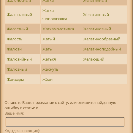
Жалоносный
Жатка
Желатинный
Жатка-
Жалостливый
Желатиновый
сноповязалка
Жалостный
Жаткамолотилка
Желатинозный
Жалость
Жатый
Желатинообразный
Жалюзи
Жать
Желатиноподобный
Жалюзийный
Жаться
Желающий
Жалюзный
Жахнуть
Жандарм
Жбан
Оставьте Ваше пожелание к сайту, или опишите найденную
ошибку в статье о
Ваше имя:
Код (для знающих):