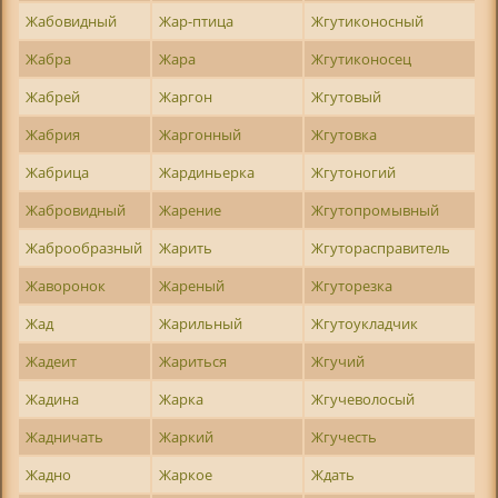
Жабовидный
Жар-птица
Жгутиконосный
Жабра
Жара
Жгутиконосец
Жабрей
Жаргон
Жгутовый
Жабрия
Жаргонный
Жгутовка
Жабрица
Жардиньерка
Жгутоногий
Жабровидный
Жарение
Жгутопромывный
Жаброобразный
Жарить
Жгуторасправитель
Жаворонок
Жареный
Жгуторезка
Жад
Жарильный
Жгутоукладчик
Жадеит
Жариться
Жгучий
Жадина
Жарка
Жгучеволосый
Жадничать
Жаркий
Жгучесть
Жадно
Жаркое
Ждать