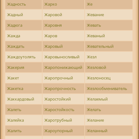
Жадность
Жарко
Же
Жадный
Жаровой
Жевание
Жадюга
Жаровня
Жевать
Жажда
Жаров
Жеваный
Жаждать
Жаровый
Жевательный
Жаждоутолять
Жаровыносливый
Жезл
Жакерия
Жаропонижающий
Жезловой
Жакет
Жаропрочный
Жезлоносец
Жакетка
Жаропрочность
Жезлообмениватель
Жаккардовый
Жаростойкий
Желаемый
Жалеть
Жаростойкость
Желать
Жалейка
Жаротрубный
Желание
Жалить
Жароупорный
Желанный