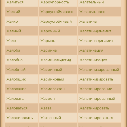
Жалиться
Жароупорность
Желательный
Жалкий
Жароустойчивость
Желательность
Жалко
Жароустойчивый
Желатина
Жалный
Жарочный
Желатин-динамит
Жало
Жарынь
Желатина-динамит
Жалоба
Жасмина
Желатинация
Жалобно
Жасминальдегид
Желатинизация
Жалобный
Жасминный
Желатинизированный
Жалобщик
Жасминовый
Желатинизировать
Жалование
Жасмолактон
Желатинирование
Жаловать
Жасмон
Желатинированный
Жаловаться
Жатва
Желатинировать
Жалонировать
Жатвенный
Желатинироваться