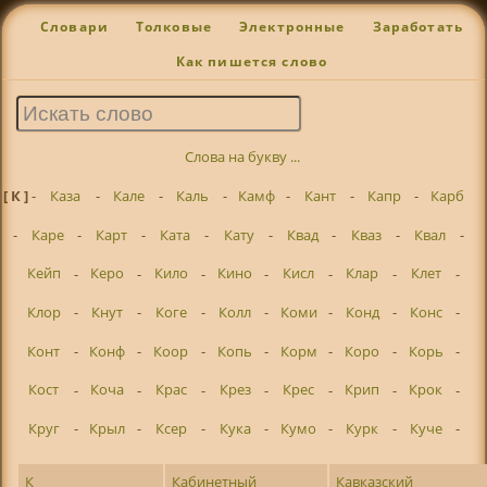
Словари
Толковые
Электронные
Заработать
Как пишется слово
Слова на букву ...
[ К ]
-
Каза
-
Кале
-
Каль
-
Камф
-
Кант
-
Капр
-
Карб
-
Каре
-
Карт
-
Ката
-
Кату
-
Квад
-
Кваз
-
Квал
-
Кейп
-
Керо
-
Кило
-
Кино
-
Кисл
-
Клар
-
Клет
-
Клор
-
Кнут
-
Коге
-
Колл
-
Коми
-
Конд
-
Конс
-
Конт
-
Конф
-
Коор
-
Копь
-
Корм
-
Коро
-
Корь
-
Кост
-
Коча
-
Крас
-
Крез
-
Крес
-
Крип
-
Крок
-
Круг
-
Крыл
-
Ксер
-
Кука
-
Кумо
-
Курк
-
Куче
-
К
Кабинетный
Кавказский