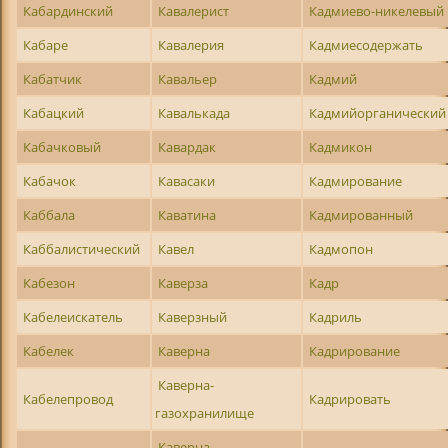
Кабардинский
Кавалерист
Кадмиево-никелевый
Кабаре
Кавалерия
Кадмиесодержать
Кабатчик
Кавальер
Кадмий
Кабацкий
Кавалькада
Кадмийорганический
Кабачковый
Кавардак
Кадмикон
Кабачок
Кавасаки
Кадмирование
Каббала
Каватина
Кадмированный
Каббалистический
Кавел
Кадмопон
Кабезон
Каверза
Кадр
Кабелеискатель
Каверзный
Кадриль
Кабелек
Каверна
Кадрирование
Каверна-
Кабелепровод
Кадрировать
газохранилище
Каверна-