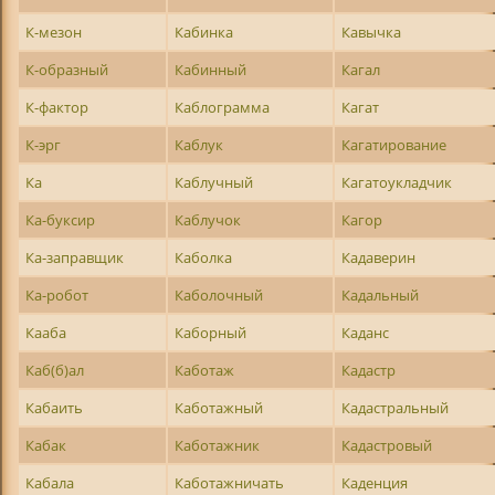
К-мезон
Кабинка
Кавычка
К-образный
Кабинный
Кагал
К-фактор
Каблограмма
Кагат
К-эрг
Каблук
Кагатирование
Ка
Каблучный
Кагатоукладчик
Ка-буксир
Каблучок
Кагор
Ка-заправщик
Каболка
Кадаверин
Ка-робот
Каболочный
Кадальный
Кааба
Каборный
Каданс
Каб(б)ал
Каботаж
Кадастр
Кабаить
Каботажный
Кадастральный
Кабак
Каботажник
Кадастровый
Кабала
Каботажничать
Каденция