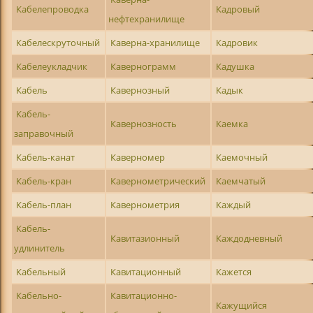
Кабелепроводка
Кадровый
нефтехранилище
Кабелескруточный
Каверна-хранилище
Кадровик
Кабелеукладчик
Кавернограмм
Кадушка
Кабель
Кавернозный
Кадык
Кабель-
Кавернозность
Каемка
заправочный
Кабель-канат
Каверномер
Каемочный
Кабель-кран
Кавернометрический
Каемчатый
Кабель-план
Кавернометрия
Каждый
Кабель-
Кавитазионный
Каждодневный
удлинитель
Кабельный
Кавитационный
Кажется
Кабельно-
Кавитационно-
Кажущийся