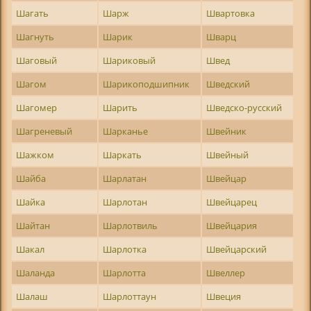
Шагать
Шарж
Швартовка
Шагнуть
Шарик
Шварц
Шаговый
Шариковый
Швед
Шагом
Шарикоподшипник
Шведский
Шагомер
Шарить
Шведско-русский
Шагреневый
Шарканье
Швейник
Шажком
Шаркать
Швейный
Шайба
Шарлатан
Швейцар
Шайка
Шарлотан
Швейцарец
Шайтан
Шарлотвиль
Швейцария
Шакал
Шарлотка
Швейцарский
Шаланда
Шарлотта
Швеллер
Шалаш
Шарлоттаун
Швеция