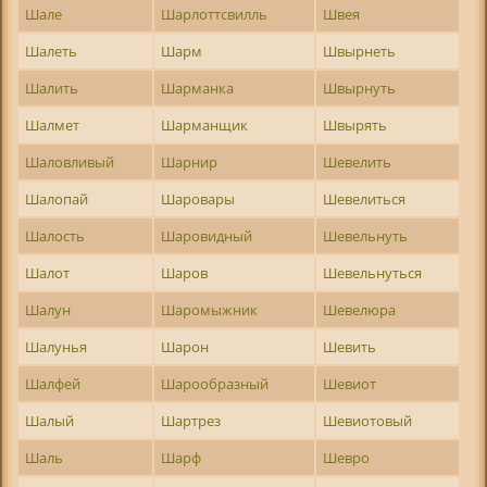
Шале
Шарлоттсвилль
Швея
Шалеть
Шарм
Швырнеть
Шалить
Шарманка
Швырнуть
Шалмет
Шарманщик
Швырять
Шаловливый
Шарнир
Шевелить
Шалопай
Шаровары
Шевелиться
Шалость
Шаровидный
Шевельнуть
Шалот
Шаров
Шевельнуться
Шалун
Шаромыжник
Шевелюра
Шалунья
Шарон
Шевить
Шалфей
Шарообразный
Шевиот
Шалый
Шартрез
Шевиотовый
Шаль
Шарф
Шевро