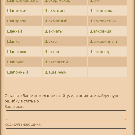
Шантажировать
Шахер-махер
Шелк
Шантильи
Шахматист
Шелковинка
Шантрапа
Шахматный
Шелковистый
Шанхай
Шахматы
Шелковица
Шапка
Шахта
Шелковичный
Шапокляк
Шахтер
Шелковод
Шапочка
Шахтерский
Шапочный
Шашечный
Оставьте Ваше пожелание к сайту, или опишите найденную
ошибку в статье о
Ваше имя:
Код (для знающих):