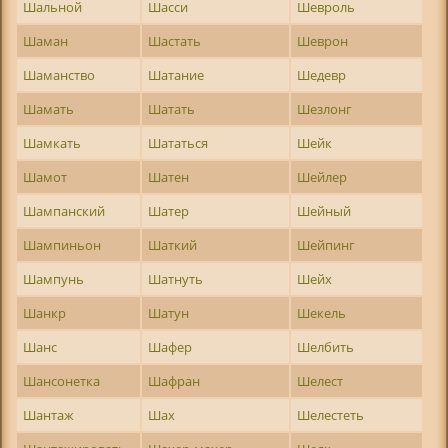
Шальной
Шасси
Шевроль
Шаман
Шастать
Шеврон
Шаманство
Шатание
Шедевр
Шамать
Шатать
Шезлонг
Шамкать
Шататься
Шейк
Шамот
Шатен
Шейлер
Шампанский
Шатер
Шейный
Шампиньон
Шаткий
Шейпинг
Шампунь
Шатнуть
Шейх
Шанкр
Шатун
Шекель
Шанс
Шафер
Шелбить
Шансонетка
Шафран
Шелест
Шантаж
Шах
Шелестеть