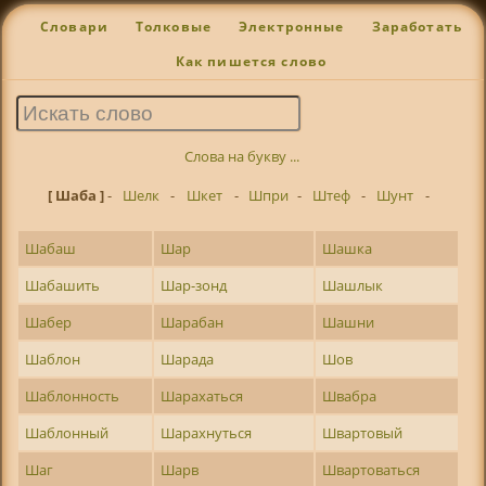
Словари
Толковые
Электронные
Заработать
Как пишется слово
Слова на букву ...
[ Шаба ]
-
Шелк
-
Шкет
-
Шпри
-
Штеф
-
Шунт
-
Шабаш
Шар
Шашка
Шабашить
Шар-зонд
Шашлык
Шабер
Шарабан
Шашни
Шаблон
Шарада
Шов
Шаблонность
Шарахаться
Швабра
Шаблонный
Шарахнуться
Швартовый
Шаг
Шарв
Швартоваться