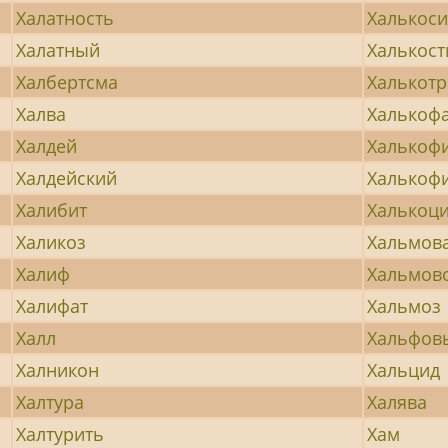
Халатность
Халькоси
Халатный
Халькост
Халбертсма
Халькотр
Халва
Халькоф
Халдей
Халькоф
Халдейский
Халькоф
Халибит
Халькоци
Халикоз
Хальмов
Халиф
Хальмов
Халифат
Хальмоз
Халл
Хальфов
Халникон
Хальцид
Халтура
Халява
Халтурить
Хам