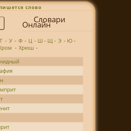
пишется слово
Словари
Онлайн
Т
-
У
-
Ф
-
Ц
-
Ш
-
Щ
-
Э
-
Ю
-
Хром
-
Хрюш
-
енидный
рафия
ин
амприт
т
енит
ирит