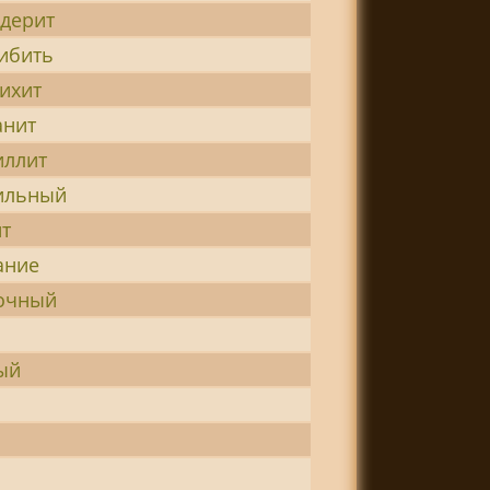
дерит
ибить
ихит
анит
иллит
ильный
т
ание
очный
ый