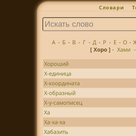
Словари
Т
А
-
Б
-
В
-
Г
-
Д
-
Р
-
Е
-
О
-
[ Хоро ]
-
Хами
Хороший
Х-единица
Х-координата
Х-образный
Х-у-самописец
Ха
Ха-ха-ха
Хабазить