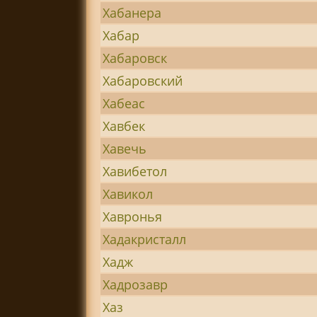
Хабанера
Хабар
Хабаровск
Хабаровский
Хабеас
Хавбек
Хавечь
Хавибетол
Хавикол
Хавронья
Хадакристалл
Хадж
Хадрозавр
Хаз