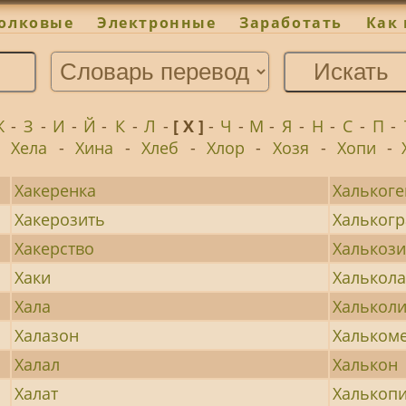
олковые
Электронные
Заработать
Как 
Ж
-
З
-
И
-
Й
-
К
-
Л
-
[ Х ]
-
Ч
-
М
-
Я
-
Н
-
С
-
П
-
-
Хела
-
Хина
-
Хлеб
-
Хлор
-
Хозя
-
Хопи
-
Хакеренка
Хальког
Хакерозить
Хальког
Хакерство
Халькоз
Хаки
Халькол
Хала
Хальколи
Халазон
Хальком
Халал
Халькон
Халат
Халькоп