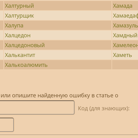
Халтурный
Хамада
Халтурщик
Хамаеда
Халупа
Хамазул
Халцедон
Хамдный
Халцедоновый
Хамелео
Халькантит
Хаметь
Халькоалюмить
 или опишите найденную ошибку в статье о
Код (для знающих):