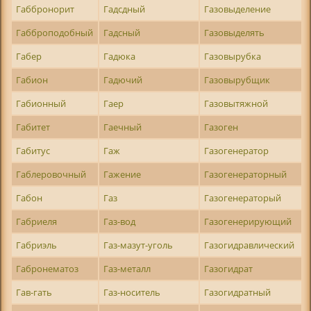
Габбронорит
Гадсдный
Газовыделение
Габброподобный
Гадсный
Газовыделять
Габер
Гадюка
Газовырубка
Габион
Гадючий
Газовырубщик
Габионный
Гаер
Газовытяжной
Габитет
Гаечный
Газоген
Габитус
Гаж
Газогенератор
Габлеровочный
Гажение
Газогенераторный
Габон
Газ
Газогенераторый
Габриеля
Газ-вод
Газогенерирующий
Габриэль
Газ-мазут-уголь
Газогидравлический
Габронематоз
Газ-металл
Газогидрат
Гав-гать
Газ-носитель
Газогидратный