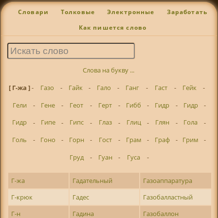
Словари
Толковые
Электронные
Заработать
Как пишется слово
Слова на букву ...
[ Г-жа ]
-
Газо
-
Гайк
-
Гало
-
Ганг
-
Гаст
-
Гейк
-
Гели
-
Гене
-
Геот
-
Герт
-
Гибб
-
Гидр
-
Гидр
-
Гидр
-
Гипе
-
Гипс
-
Глаз
-
Глиц
-
Глян
-
Гола
-
Голь
-
Гоно
-
Горн
-
Гост
-
Грам
-
Граф
-
Грим
-
Груд
-
Гуан
-
Гуса
-
Г-жа
Гадательный
Газоаппаратура
Г-крюк
Гадес
Газобалластный
Г-н
Гадина
Газобаллон