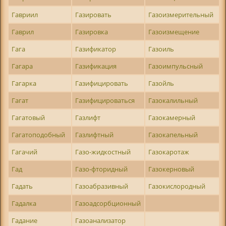
Гавриил
Газировать
Газоизмерительный
Гаврил
Газировка
Газоизмещение
Гага
Газификатор
Газоиль
Гагара
Газификация
Газоимпульсный
Гагарка
Газифицировать
Газойль
Гагат
Газифицироваться
Газокалильный
Гагатовый
Газлифт
Газокамерный
Гагатоподобный
Газлифтный
Газокапельный
Гагачий
Газо-жидкостный
Газокаротаж
Гад
Газо-фторидный
Газокерновый
Гадать
Газоабразивный
Газокислородный
Гадалка
Газоадсорбционный
Гадание
Газоанализатор