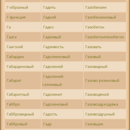
Г-образный
Гадить
Газобензин
Г-функция
Гадкий
Газобензиновый
Га
Гадко
Газобетон
Гаага
Гадливый
Газобетонпенобегон
Гаагский
Гадливость
Газовать
Габардин
Гадолеиновый
Газовый
Габардиновый
Гадолиний
Газовидный
Гадолиний-
Габарит
Газово-резиновый
галлиевый
Габаритный
Гадолинит
Газоводяной
Габбро
Гадолиновый
Газовоздуходувка
Габбровидный
Гадость
Газовоздушный
Габбровый
Гадр
Газовщик