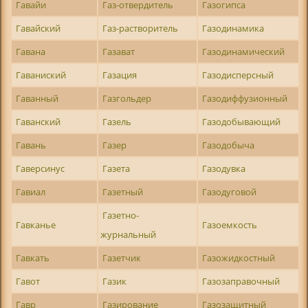
Гавайи
Газ-отвердитель
Газогипса
Гавайский
Газ-растворитель
Газодинамика
Гавана
Газават
Газодинамический
Гаваниский
Газация
Газодисперсный
Гаванный
Газгольдер
Газодиффузионный
Гаванский
Газель
Газодобывающий
Гавань
Газер
Газодобыча
Гаверсинус
Газета
Газодувка
Гавиал
Газетный
Газодуговой
Газетно-
Гавканье
Газоемкость
журнальный
Гавкать
Газетчик
Газожидкостный
Гавот
Газик
Газозаправочный
Гавр
Газирование
Газозащитный