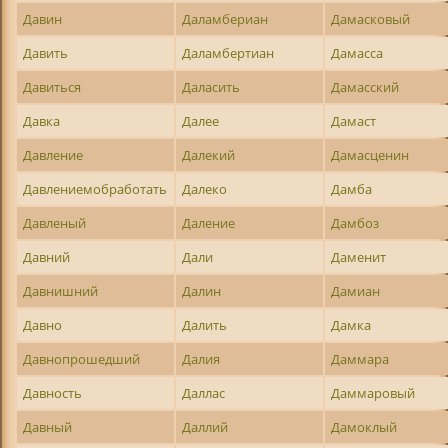
Давин
Даламбериан
Дамасковый
Давить
Даламбертиан
Дамасса
Давиться
Даласить
Дамасский
Давка
Далее
Дамаст
Давление
Далекий
Дамасценин
Давлениемобработать
Далеко
Дамба
Давленый
Даление
Дамбоз
Давний
Дали
Даменит
Давнишний
Далин
Дамиан
Давно
Далить
Дамка
Давнопрошедший
Далия
Даммара
Давность
Даллас
Даммаровый
Давный
Даллий
Дамоклый