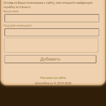
Оставьте Ваше пожелание к сайту, или опишите найденную
ошибку в статье о
Ваше имя:
Код (для знающих):
Реклама на сайте
slovonline.ru © 2010-2026