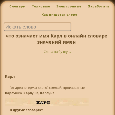
Словари
Толковые
Электронные
Заработать
Как пишется слово
что означает имя Карл в онлайн словаре
значений имен
Слова на букву ...
Карл
(от древнегерманского) смелый; производные
Карл
ушка,
Карл
уша,
Карл
уня.
В других словарях: