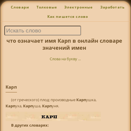
Словари
Толковые
Электронные
Заработать
Как пишется слово
что означает имя Карп в онлайн словаре
значений имен
Слова на букву ...
Карп
(от греческого) плод; производные
Карп
ушка,
Карп
уха,
Карп
уша,
Карп
уня.
В других словарях: