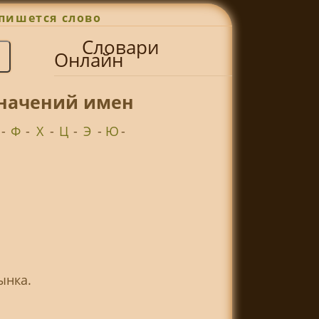
пишется слово
Словари
Онлайн
значений имен
-
Ф
-
Х
-
Ц
-
Э
-
Ю
-
ынка.