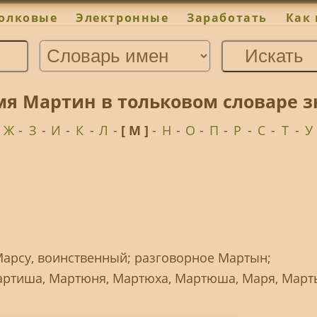
олковые
Электронные
Заработать
Как 
мя Мартин в тольковом словаре 
-
Ж
-
З
-
И
-
К
-
Л
-
[ М ]
-
Н
-
О
-
П
-
Р
-
С
-
Т
-
У
Марсу, воинственный; разговорное Мартын;
Мартиша, Мартюня, Мартюха, Мартюша, Маря, Март