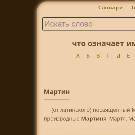
Словари
Т
что означает и
А
-
Б
-
В
-
Г
-
Д
-
Е
Мартин
(от латинского) посвященный 
производные
Мартин
я, Мартя, 