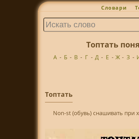
Словари
Т
Топтать пон
А
-
Б
-
В
-
Г
-
Д
-
Е
-
Ж
-
З
-
Топтать
Non-st (обувь) снашивать при