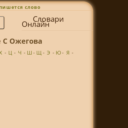
пишется слово
Словари
Онлайн
е С Ожегова
Х
-
Ц
-
Ч
-
Ш
-
Щ
-
Э
-
Ю
-
Я
-