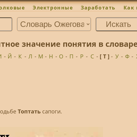
олковые
Электронные
Заработать
Как 
ятное значение понятия в словар
И
-
Й
-
К
-
Л
-
М
-
Н
-
О
-
П
-
Р
-
С
-
[ Т ]
-
У
-
Ф
-
 ходьбе
Топтать
сапоги.